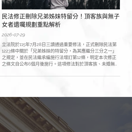
民法修正刪除兄弟姊妹特留分！頂客族與無子
女者遺囑規劃重點解析
2026-07-29
立法院於115年7月28日三讀通過重要修法，正式刪除民法第
1223條中關於「兄弟姊妹的特留分，為其應繼分三分之一」
之規定，並在民法繼承編施行法增訂第12條，明定本次修正
之條文自公布6個月後施行。這項修法對於頂客族、未婚無子
女或父母已雙亡的民眾影響深遠。