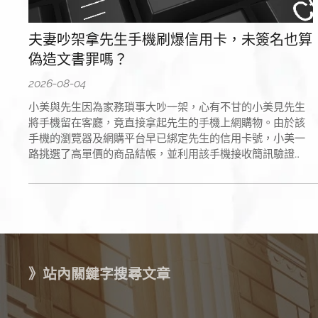
夫妻吵架拿先生手機刷爆信用卡，未簽名也算
偽造文書罪嗎？
2026-08-04
小美與先生因為家務瑣事大吵一架，心有不甘的小美見先生
將手機留在客廳，竟直接拿起先生的手機上網購物。由於該
手機的瀏覽器及網購平台早已綁定先生的信用卡號，小美一
路挑選了高單價的商品結帳，並利用該手機接收簡訊驗證
碼、輸入完成扣款。整個網購過程中，小美既沒有在實體簽
單上簽名，也沒有書寫任何紙本文字。
》站內關鍵字搜尋文章