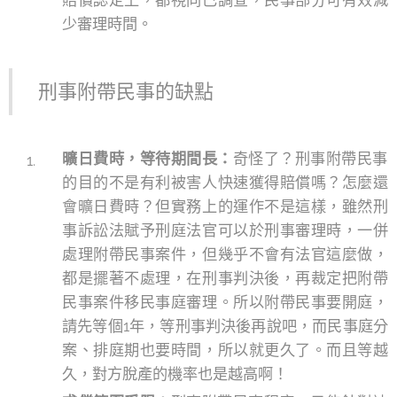
賠償認定上，都視同已調查，民事部分可有效減
少審理時間。
刑事附帶民事的缺點
曠日費時，等待期間長：
奇怪了？刑事附帶民事
的目的不是有利被害人快速獲得賠償嗎？怎麼還
會曠日費時？但實務上的運作不是這樣，雖然刑
事訴訟法賦予刑庭法官可以於刑事審理時，一併
處理附帶民事案件，但幾乎不會有法官這麼做，
都是擺著不處理，在刑事判決後，再裁定把附帶
民事案件移民事庭審理。所以附帶民事要開庭，
請先等個1年，等刑事判決後再說吧，而民事庭分
案、排庭期也要時間，所以就更久了。而且等越
久，對方脫產的機率也是越高啊！