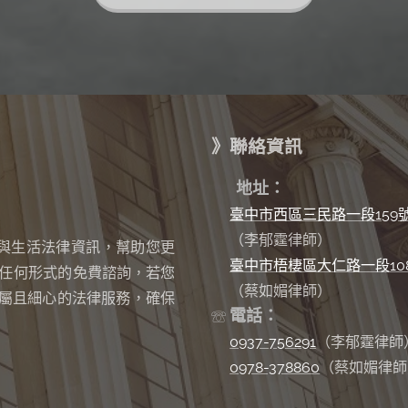
》聯絡資訊
✉
地址：
臺中市西區三民路一段159
（李郁霆律師）
與生活法律資訊，幫助您更
臺中市梧棲區大仁路一段10
任何形式的免費諮詢
若您
，
（蔡如媚律師）
屬且細心的法律服務，確保
電話：
☏
0937-756291
（李郁霆律師
0978-378860
（蔡如媚律師