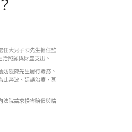
？
選任大兒子陳先生擔任監
生活照顧與財產支出。
動妨礙陳先生履行職務。
為此奔波、延誤治療，甚
向法院請求損害賠償與精