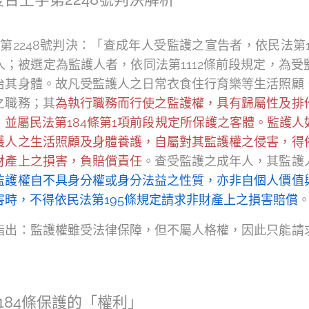
第2248號判決：「查成年人受監護之宣告者，依民法第11
；被選定為監護人者，依同法第1112條前段規定，為
治其身體。故凡受監護人之日常衣食住行育樂等生活照顧
之職務；其
為執行職務而行使之監護權，具有歸屬性及排
並屬民法第184條第1項前段規定所保護之客體。監護
護人之生活照顧及身體養護，自屬對其監護權之侵害，得
財產上之損害，負賠償責任
。查受監護之成年人，其監護
監護權自不具身分權或身分法益之性質，亦非自個人價值
時，不得依民法第195條規定請求非財產上之損害賠償
指出：監護權雖受法律保障，但不屬人格權，因此只能請
184條保護的「權利」