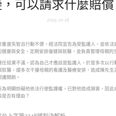
礙，可以請求什麼賠償
2025-10-18
患重度失智且行動不便，經法院宣告為受監護人，並依法
的健康與安全，定期安排復健與就醫，並負責管理母親的
選任結果不滿，認為自己才應該是監護人，於是多次以行
親就醫，還多次干擾母親的看護及醫療安排，造成陳先生
照護開銷。
行為明顯妨礙他依法行使監護權，已對他造成損害，因此
張是否有理由？
度台上字第2248號判決解析