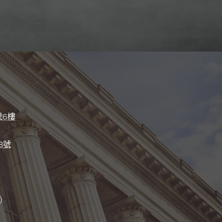
號6樓
8號
）
）