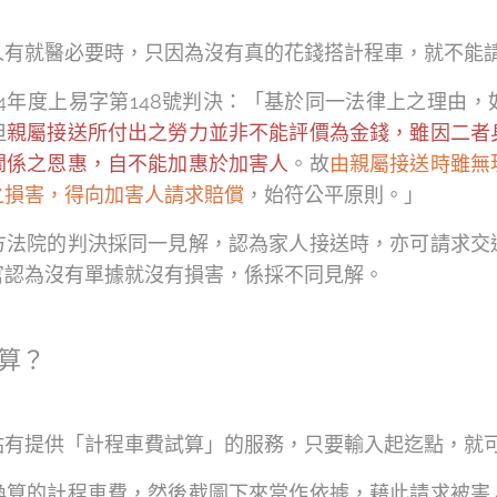
人有就醫必要時，只因為沒有真的花錢搭計程車，就不能
04年度上易字第148號判決：「基於同一法律上之理由
但
親屬接送所付出之勞力並非不能評價為金錢，雖因二者
關係之恩惠，自不能加惠於加害人
。故
由親屬接送時雖無
之損害，得向加害人請求賠償
，始符公平原則。」
方法院的判決採同一見解，認為家人接送時，亦可請求交
官認為沒有單據就沒有損害，係採不同見解。
算？
站有提供「計程車費試算」的服務，只要輸入起迄點，就
換算的計程車費，然後截圖下來當作依據，藉此請求被害