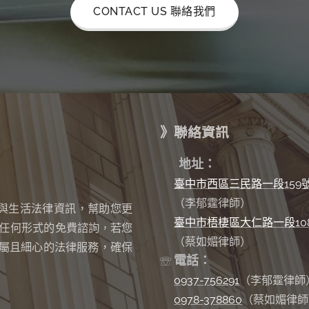
CONTACT US 聯絡我們
》聯絡資訊
✉
地址：
臺中市西區三民路一段159
（李郁霆律師）
與生活法律資訊，幫助您更
臺中市梧棲區大仁路一段10
任何形式的免費諮詢
若您
，
（蔡如媚律師）
屬且細心的法律服務，確保
電話：
☏
0937-756291
（李郁霆律師
0978-378860
（蔡如媚律師