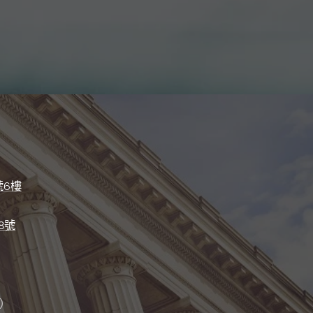
號6樓
8號
）
）