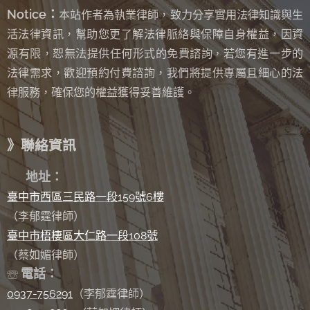
Notice：
本站作者為執業律師，致力分享實用法律知識與生
活法律資訊，幫助您更了解法律脈絡與保障自身權益，因資
源有限，恕無法提供任何形式的免費諮詢
若您有進一步的
，
法律需求，歡迎預約付費諮詢，我們將提供專屬且細心的法
律服務，確保您的權益獲得妥善維護。
》聯絡資訊
✉
地址：
臺中市西區三民路一段159號6樓
（李郁霆律師）
臺中市梧棲區大仁路一段108號
（蔡如媚律師）
電話：
☏
0937-756291
（李郁霆律師）