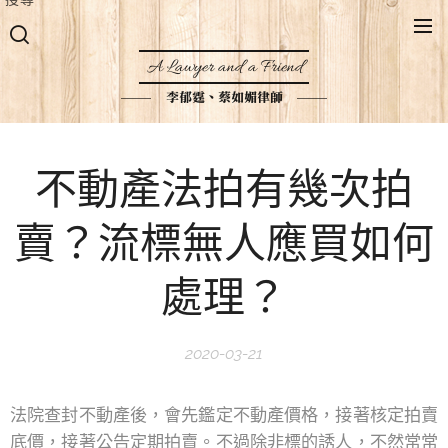
A Lawyer and a Friend
李郁霆、蔡如媚律師
不動產法拍有幾次拍
賣？流標無人應買如何
處理？
2020-03-21
法院查封不動產後，會先鑑定不動產價格，接著核定拍賣
底價，接著公告定期拍賣。不過除非標的誘人，不然常常