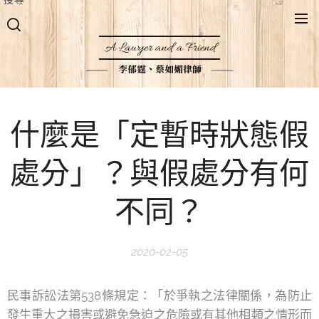
A Lawyer and a Friend
李郁霆、蔡如媚律師
什麼是「定暫時狀態假
處分」？與假處分有何
不同？
2020-02-05
民事訴訟法第538條規定：「於爭執之法律關係，為防止
發生重大之損害或避免急迫之危險或有其他相類之情形而