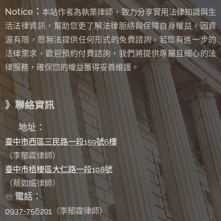
Notice：
本站作者為執業律師，致力分享實用法律知識與生
活法律資訊，幫助您更了解法律脈絡與保障自身權益，因資
源有限，恕無法提供任何形式的免費諮詢
若您有進一步的
，
法律需求，歡迎預約付費諮詢，我們將提供專屬且細心的法
律服務，確保您的權益獲得妥善維護。
》聯絡資訊
✉
地址：
臺中市西區三民路一段159號6樓
（李郁霆律師）
臺中市梧棲區大仁路一段108號
（蔡如媚律師）
電話：
☏
0937-756291
（李郁霆律師）