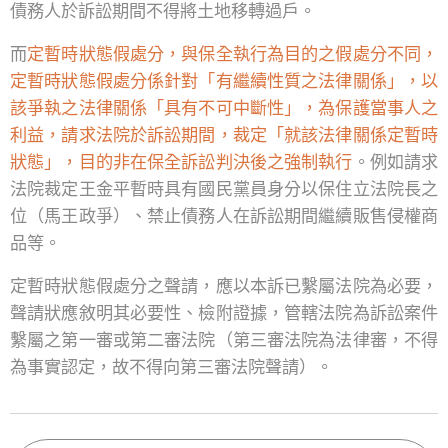
債務人於訴訟期間不得將土地移轉過戶。
而
定暫時狀態假處分，與保全執行為目的之假處分不同，
定暫時狀態假處分係針對「有繼續性質之法律關係」，以
該爭執之法律關係「具有不可中斷性」，為保護當事人之
利益，請求法院於訴訟期間，裁定「就該法律關係定暫時
狀態」，目的非在保全訴訟判決後之強制執行
。例如請求
法院裁定王金平暫時具有國民黨員身分以保住立法院長之
位（馬王政爭）、禁止債務人在訴訟期間繼續販售侵權商
品等。
定暫時狀態假處分之聲請，應以本訴已繫屬法院為必要，
聲請狀應敘明其必要性、檢附證據，管轄法院為訴訟案件
繫屬之第一審或第二審法院（第三審法院為法律審，不得
為事實認定，故不得向第三審法院聲請）。