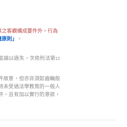
條之客觀構成要件外，行為
應原則」
。
論以過失，次依刑法第12
件故意，但亦非須如齒輪般
待未受過法學教育的一般人
許，且有加以實行的意欲，