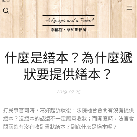
A Lawyer and a Friend
李郁霆、蔡如媚律師
什麼是繕本？為什麼遞
狀要提供繕本？
2019-07-25
打民事官司時，寫好起訴狀後，法院櫃台會問有沒有提供
繕本？沒繕本的話還不一定願意收狀；而開庭時，法官會
問兩造有沒有收到書狀繕本？到底什麼是繕本呢？