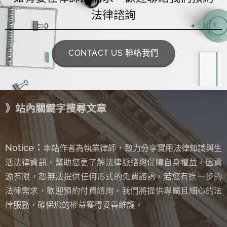
法律諮詢
CONTACT US 聯絡我們
》站內關鍵字搜尋文章
Notice：
本站作者為執業律師，致力分享實用法律知識與生
活法律資訊，幫助您更了解法律脈絡與保障自身權益，因資
源有限，恕無法提供任何形式的免費諮詢
若您有進一步的
，
法律需求，歡迎預約付費諮詢，我們將提供專屬且細心的法
律服務，確保您的權益獲得妥善維護。