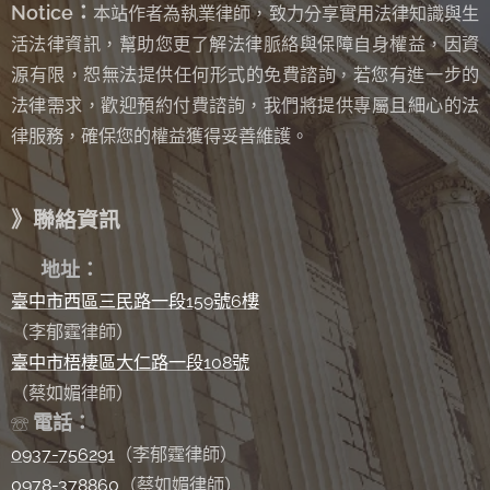
Notice：
本站作者為執業律師，致力分享實用法律知識與生
活法律資訊，幫助您更了解法律脈絡與保障自身權益，因資
源有限，恕無法提供任何形式的免費諮詢
若您有進一步的
，
法律需求，歡迎預約付費諮詢，我們將提供專屬且細心的法
律服務，確保您的權益獲得妥善維護。
》聯絡資訊
✉
地址：
臺中市西區三民路一段159號6樓
（李郁霆律師）
臺中市梧棲區大仁路一段108號
（蔡如媚律師）
電話：
☏
0937-756291
（李郁霆律師）
0978-378860
（蔡如媚律師）