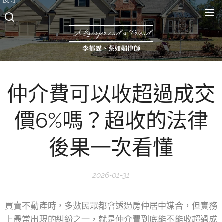
A Lawyer and a Friend
李郁霆、蔡如媚律師
仲介費可以收超過成交
價6%嗎？超收的法律
後果一次看懂
2026-01-31
買賣不動產時，多數民眾都會透過房仲居中媒合，但實務
上最常出現的糾紛之一，就是仲介費到底能不能收超過成