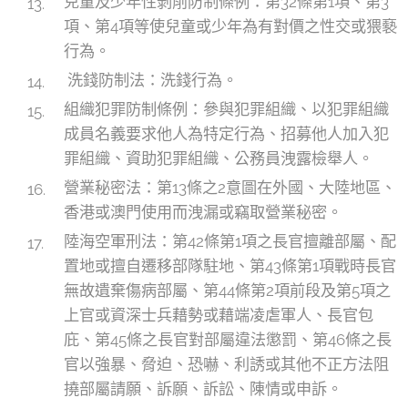
兒童及少年性剝削防制條例：第32條第1項、第3
項、第4項等使兒童或少年為有對價之性交或猥褻
行為。
洗錢防制法：洗錢行為。
組織犯罪防制條例：參與犯罪組織、以犯罪組織
成員名義要求他人為特定行為、招募他人加入犯
罪組織、資助犯罪組織、公務員洩露檢舉人。
營業秘密法：第13條之2意圖在外國、大陸地區、
香港或澳門使用而洩漏或竊取營業秘密。
陸海空軍刑法：第42條第1項之長官擅離部屬、配
置地或擅自遷移部隊駐地、第43條第1項戰時長官
無故遺棄傷病部屬、第44條第2項前段及第5項之
上官或資深士兵藉勢或藉端凌虐軍人、長官包
庇、第45條之長官對部屬違法懲罰、第46條之長
官以強暴、脅迫、恐嚇、利誘或其他不正方法阻
撓部屬請願、訴願、訴訟、陳情或申訴。