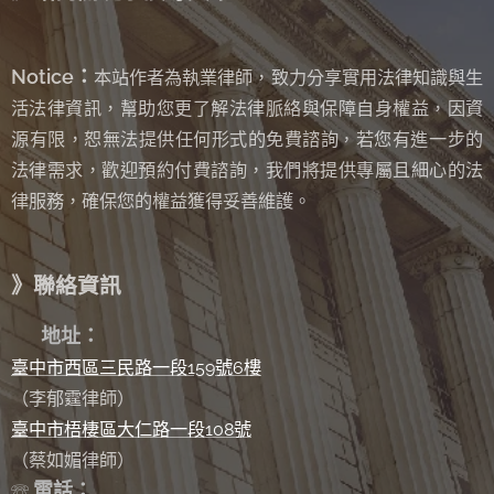
Notice：
本站作者為執業律師，致力分享實用法律知識與生
活法律資訊，幫助您更了解法律脈絡與保障自身權益，因資
源有限，恕無法提供任何形式的免費諮詢
若您有進一步的
，
法律需求，歡迎預約付費諮詢，我們將提供專屬且細心的法
律服務，確保您的權益獲得妥善維護。
》聯絡資訊
✉
地址：
臺中市西區三民路一段159號6樓
（李郁霆律師）
臺中市梧棲區大仁路一段108號
（蔡如媚律師）
電話：
☏