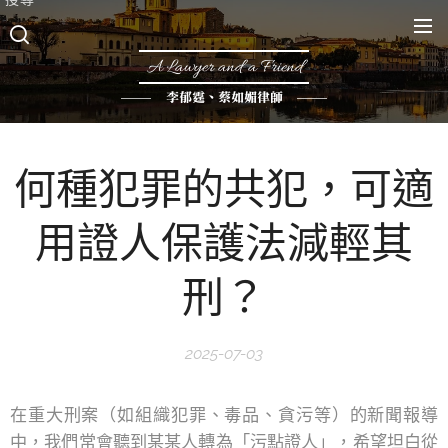
A Lawyer and a Friend
李郁霆、蔡如媚律師
何種犯罪的共犯，可適
用證人保護法減輕其
刑？
2025-07-03
在重大刑案（如組織犯罪、毒品、貪污等）的新聞報導
中，我們常會聽到某某人轉為「污點證人」，希望坦白從