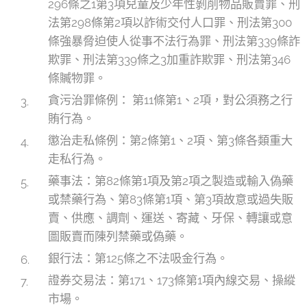
296條之1第3項兒童及少年性剝削物品販賣罪、刑
法第298條第2項以詐術交付人口罪、刑法第300
條強暴脅迫使人從事不法行為罪、刑法第339條詐
欺罪、刑法第339條之3加重詐欺罪、刑法第346
條贓物罪。
貪污治罪條例： 第11條第1、2項，對公須務之行
賄行為。
懲治走私條例：第2條第1、2項、第3條各類重大
走私行為。
藥事法：第82條第1項及第2項之製造或輸入偽藥
或禁藥行為、第83條第1項、第3項故意或過失販
賣、供應、調劑、運送、寄藏、牙保、轉讓或意
圖販賣而陳列禁藥或偽藥。
銀行法：第125條之不法吸金行為。
證券交易法：第171、173條第1項內線交易、操縱
市場。