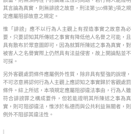
該當，則無須再往下討論違法性的問題，若行為人能證明
其言論為真實，則無誹謗之故意，刑法第310條第3項之規
定應屬阻卻故意之規定。
惟「誹謗」應不以行為人主觀上有捏造事實之故意為必
要，只要認知其所傳述之事實有降低他人名譽之可能，且
具有散布於眾意圖即可，因為就算所陳述之事為真實，對
被害人之名譽實際上仍然具有法益侵害，故上開論點並不
可採。
另外客觀處罰條件應屬例外性質，除非具有堅強的說理，
不可恣意將認何行為人主觀上應認知之事實歸於客觀處罰
條件。綜上所述，本項規定應屬阻卻違法事由，行為人雖
符合誹謗罪之構成要件，但若能證明其所陳述之事為真
實，則可阻卻違法，惟涉於私德而與公共利益無關者，則
例外不阻卻其違法性。