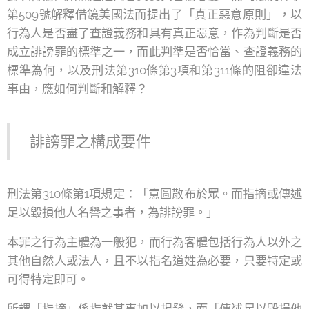
第509號解釋借鏡美國法而提出了「真正惡意原則」，以
行為人是否盡了查證義務和具有真正惡意，作為判斷是否
成立誹謗罪的標準之一，而此判準是否恰當、查證義務的
標準為何，以及刑法第310條第3項和第311條的阻卻違法
事由，應如何判斷和解釋？
誹謗罪之構成要件
刑法第310條第1項規定：「意圖散布於眾。而指摘或傳述
足以毀損他人名譽之事者，為誹謗罪。」
本罪之行為主體為一般犯，而行為客體包括行為人以外之
其他自然人或法人，且不以指名道姓為必要，只要特定或
可得特定即可。