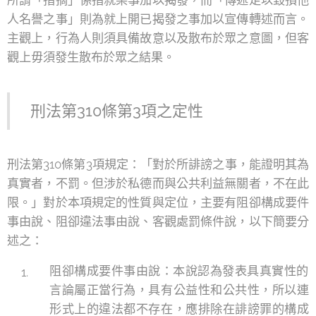
所謂「指摘」係指就某事加以揭發，而「傳述足以毀損他
人名譽之事」則為就上開已揭發之事加以宣傳轉述而言。
主觀上，行為人則須具備故意以及散布於眾之意圖，但客
觀上毋須發生散布於眾之結果。
刑法第310條第3項之定性
刑法第310條第3項規定：「對於所誹謗之事，能證明其為
真實者，不罰。但涉於私德而與公共利益無關者，不在此
限。」對於本項規定的性質與定位，主要有阻卻構成要件
事由說、阻卻違法事由說、客觀處罰條件說，以下簡要分
述之：
阻卻構成要件事由說：本說認為發表具真實性的
言論屬正當行為，具有公益性和公共性，所以連
形式上的違法都不存在，應排除在誹謗罪的構成