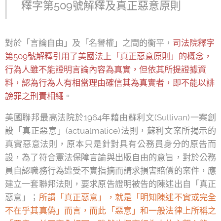
釋字第509號解釋及真正惡意原則
對於「言論自由」及「名譽權」之間的衡平，
司法院釋字
第509號解釋引用了美國法上「真正惡意原則」的概念，
行為人雖不能證明言論內容為真實，但依其所提證據資
料，認為行為人有相當理由確信其為真實者，即不能以誹
謗罪之刑責相繩
。
美國聯邦最高法院於1964年藉由蘇利文(Sullivan)一案創
設「真正惡意」(actualmalice)法則，蘇利文案所揭示的
真實惡意法則，原本只是針對具有公務員身分的原告而
設，為了符合憲法保障言論與出版自由的意旨，對於公務
員自認職務行為遭受不實指摘而請求損害賠償的案件，應
建立一套聯邦法則，要求原告證明被告的陳述出自「真正
惡意」；
所謂「真正惡意」，就是「明知陳述不實或完全
不在乎其真偽」而言，而此「惡意」和一般法律上所稱之