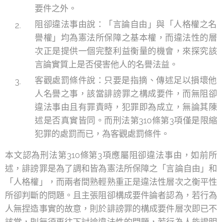
要件之外。
阻卻違法事由說：「言論自由」與「人格權之名
譽權」均為憲法所保障之基本權，而違法性的層
次正是提供一個完整利益衡量的機會，來探究該
言論實質上是否侵害他人的名譽法益。
客觀處罰條件說：只要是指摘、傳述足以損壞他
人名譽之事，該當誹謗罪之構成要件，而無阻卻
違法事由且有罪責時，犯罪即為成立，無論其陳
述是否真實皆同。而刑法第310條第3項僅是限縮
犯罪的處罰而已，為客觀處罰條件。
本文認為刑法第310條第3項應屬阻卻違法事由，如前所
述，誹謗罪是為了調和皆為憲法所保障之「言論自由」和
「人格權」，而兩者間熟輕熟重正是違法性層次之衡平性
所卻判斷的問題。且主張阻卻構成要件論者認為，若行為
人無捏造事實的故意，則於誹謗罪的構成要件層次即已不