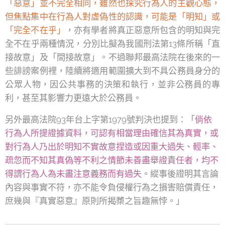
「惡意」並不完全相同，雖然也探究行為人的主觀心態，
但焦點集中在行為人對虛偽性的認識，可能是「明知」或
「完全不在乎」
，亦有學者將真正惡意所包含的明知與完
全不在乎兩種情況，分別比擬為我國刑法第13條所稱「直
接故意」及「間接故意」。不過聯邦最高法院在後來的一
些誹謗案例裡，陸續將適用範圍擴大到不具公務員身分的
公眾人物，因公共事務的決策和執行，並非公務員的專
利，甚至其影響力更遠大於公務員。
另外最高法院93年台上字第1979號判決也提到：「
倘依
行為人所提證據資料，可認有相當理由確信其為真實，或
對行為人乃出於明知不實故意捏造或因重大過失、輕率、
疏忽而不知其真偽等不利之情節未善盡舉證責任者，均不
得謂行為人為未盡注意義務而有過失
。縱事後證明其言論
內容與事實不符，亦不能令負侵權行為之損害賠償責任，
庶幾與『真實惡意』原則所揭櫫之旨趣無悖。」