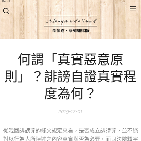
A Lawyer and a Friend
李郁霆、蔡如媚律師
何謂「真實惡意原
則」？誹謗自證真實程
度為何？
2019-12-01
從我國誹謗罪的條文規定來看，是否成立誹謗罪，並不絕
對以行為人所陳述之內容真實與否為必要，而司法院釋字