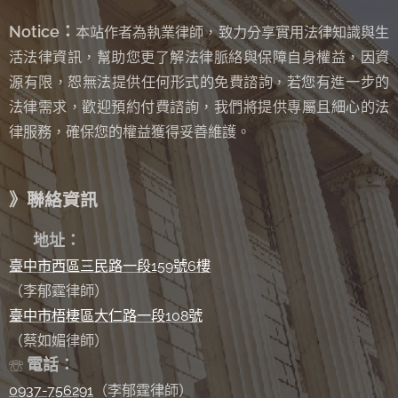
Notice：
本站作者為執業律師，致力分享實用法律知識與生
活法律資訊，幫助您更了解法律脈絡與保障自身權益，因資
源有限，恕無法提供任何形式的免費諮詢
若您有進一步的
，
法律需求，歡迎預約付費諮詢，我們將提供專屬且細心的法
律服務，確保您的權益獲得妥善維護。
》聯絡資訊
✉
地址：
臺中市西區三民路一段159號6樓
（李郁霆律師）
臺中市梧棲區大仁路一段108號
（蔡如媚律師）
電話：
☏
0937-756291
（李郁霆律師）