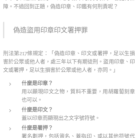
障。不過回到正題，偽造印章、印鑑有何刑責呢？
偽造盜用印章印文署押罪
刑法第217條規定：「偽造印章、印文或署押，足以生損
害於公眾或他人者，處三年以下有期徒刑。盜用印章、印
文或署押，足以生損害於公眾或他人者，亦同。」
什麼是印章？
用以顯現印文之物，質料不重要，用胡蘿蔔刻章
也可以。
什麼是印文？
蓋以印章而顯現出之文字號符號。
什麼是署押？
署名劃押，包括簽名、蓋指印、或以其他符號代