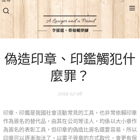
A Lawyer and a Friend
李郁霆、蔡如媚律師
偽造印章、印鑑觸犯什
麼罪？
2019-12-08
印章、印鑑是我國社會活動常見的工具，也非常依賴印章
作為簽名的替代品，由其在公司等法人，均係以大小章作
為簽名的表彰工具，但印章的偽造比簽名還要容易，所以
印章可以逐漸淘汰了，以電子簽章的方式取代，會更有保