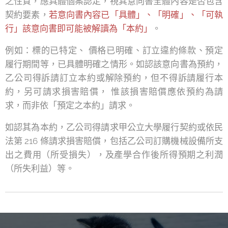
之性質，應具體個案認定，視其意向書全體內容是否包含
契約要素，
若意向書內容已「具體」、「明確」、「可執
行」該意向書即可能被解讀為「本約」
。
例如：標的已特定、 價格已明確、訂立違約條款、預定
履行期間等，已具體明確之情形。如認該意向書為預約，
乙公司得訴請訂立本約或解除預約，但不得訴請履行本
約，另可請求損害賠償， 惟該損害賠償應依預約為請
求，而非依「預定之本約」請求。
如認其為本約，乙公司得請求甲公立大學履行契約或依民
法第 216 條請求損害賠償，包括乙公司訂購機械設備所支
出之費用（所受損失），及產學合作後所得預期之利潤
（所失利益）等。