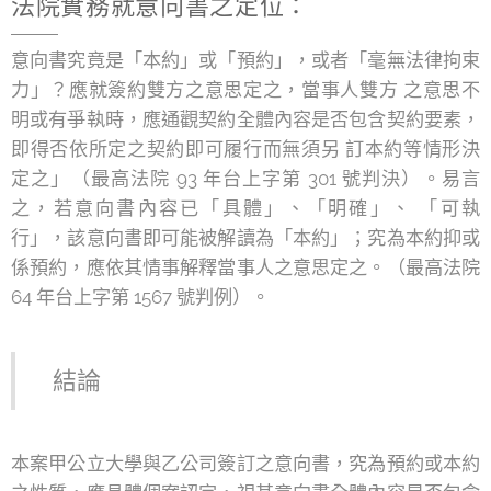
法院實務就意向書之定位：
意向書究竟是「本約」或「預約」，或者「毫無法律拘束
力」？應就簽約雙方之意思定之，當事人雙方 之意思不
明或有爭執時，應通觀契約全體內容是否包含契約要素，
即得否依所定之契約即可履行而無須另 訂本約等情形決
定之」（最高法院 93 年台上字第 301 號判決）。易言
之，若意向書內容已「具體」、「明確」、 「可執
行」，該意向書即可能被解讀為「本約」；究為本約抑或
係預約，應依其情事解釋當事人之意思定之。（最高法院
64 年台上字第 1567 號判例）。
結論
本案甲公立大學與乙公司簽訂之意向書，究為預約或本約