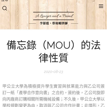
A Lawyer and a Friend
李郁霆、蔡如媚律師
備忘錄（MOU）的法
律性質
2020-08-23
甲公立大學為積極提升學生實習與就業能力與乙公司簽
訂一紙「產學合作意向書」之合約，簽約後，乙公司旋即
向丙廠商訂購相關所需機械設備；不久後，甲公立大學以
學校規劃變更為由，取消與乙公司合作計畫；此情形，乙