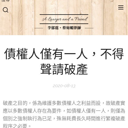
A Lawyer and a Friend
李郁霆、蔡如媚律師
債權人僅有一人，不得
聲請破產
2020-08-13
破產之目的，係為維護多數債權人之利益而設，故破產實
應以多數債權人存在為要件，如債權人僅有一人，則僅為
個別之強制執行為已足，殊無耗費長久時間進行繁複破產
程序之必要。