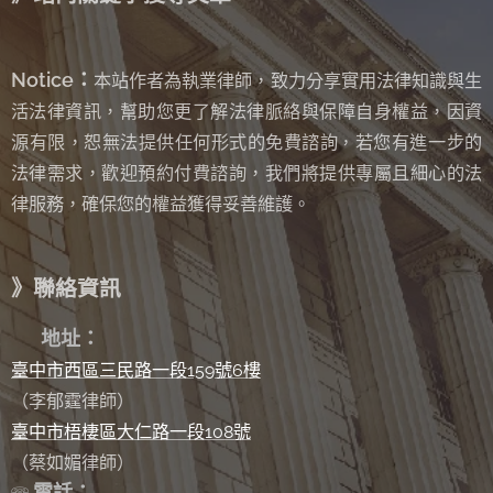
Notice：
本站作者為執業律師，致力分享實用法律知識與生
活法律資訊，幫助您更了解法律脈絡與保障自身權益，因資
源有限，恕無法提供任何形式的免費諮詢
若您有進一步的
，
法律需求，歡迎預約付費諮詢，我們將提供專屬且細心的法
律服務，確保您的權益獲得妥善維護。
》聯絡資訊
✉
地址：
臺中市西區三民路一段159號6樓
（李郁霆律師）
臺中市梧棲區大仁路一段108號
（蔡如媚律師）
電話：