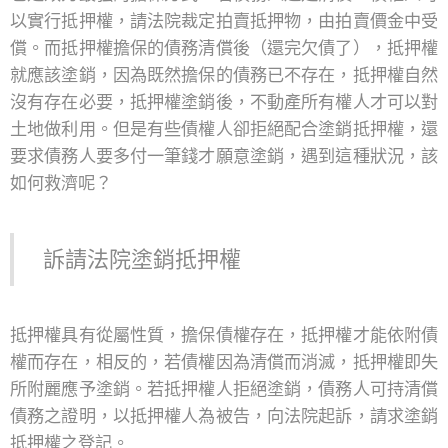
以實行抵押權，請法院裁定拍賣抵押物，由拍賣價金中受
償。而抵押權擔保的債務清償後（還完欠債了），抵押權
就應該塗銷，因為既然擔保的債務已不存在，抵押權自然
沒有存在必要，抵押權塗銷後，不動產所有權人才可以對
土地做利用。但是有些債權人卻拒絕配合塗銷抵押權，還
要求債務人要多付一筆錢才願意塗銷，遇到這種狀況，該
如何救濟呢？
訴請法院塗銷抵押權
抵押權具有從屬性質，擔保債權存在，抵押權才能依附債
權而存在，相反的，若債權因為清償而消滅，抵押權即失
所附麗應予塗銷。若抵押權人拒絕塗銷，債務人可持清償
債務之證明，以抵押權人為被告，向法院起訴，請求塗銷
抵押權之登記。