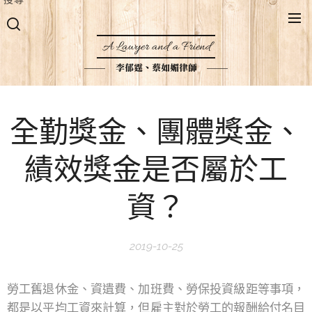
A Lawyer and a Friend
李郁霆、蔡如媚律師
全勤獎金、團體獎金、
績效獎金是否屬於工
資？
2019-10-25
勞工舊退休金、資遺費、加班費、勞保投資級距等事項，
都是以平均工資來計算，但雇主對於勞工的報酬給付名目