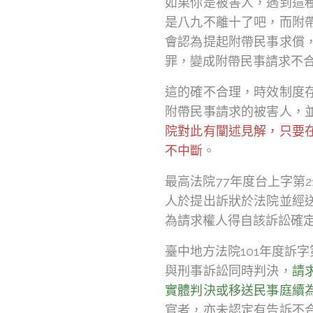
如果你是被害人，遇到這
是八九不離十了吧，而附
會認為提起附帶民事求償
罪，變成附帶民事請求不
這的確不合理，時效制度
附帶民事請求的被害人，
院對此有闡述見解，只要
不中斷
。
最高法院77年度台上字第
人於提出訴狀於法院並經
為請求權人得自該訴訟確
臺中地方法院101年度訴
與刑事訴訟同時判決，
請
實體判決或移送民事庭續
官者，亦未認定有告訴不