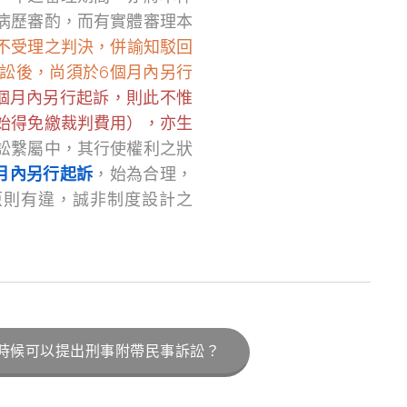
病歷審酌，而有實體審理本
不受理之判決，併諭知駁回
訟後，尚須於6個月內另行
個月內另行起訴，則此不惟
始得免繳裁判費用），亦生
訟繫屬中，其行使權利之狀
月內另行起訴
，始為合理，
原則有違，誠非制度設計之
時候可以提出刑事附帶民事訴訟？