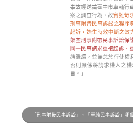
事故經送請臺中市車輛行
案之調查行為，故
實難苛
刑事附帶民事訴訟之程序
起訴，始生時效中斷之效
架空刑事附帶民事訴訟保
同一民事請求重複起訴、
態繼續，並無怠於行使權
否則顯係將請求權人之權
旨。」
「刑事附帶民事訴訟」、「單純民事訴訟」哪