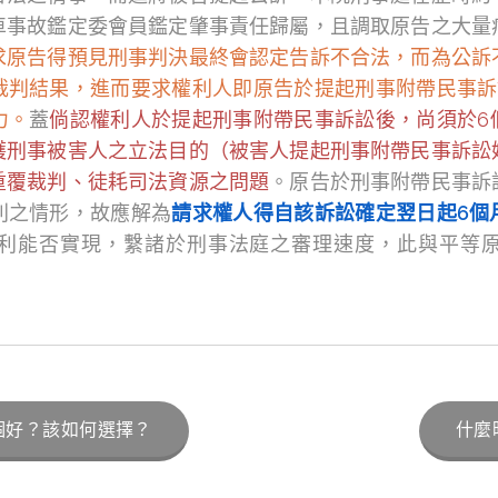
車事故鑑定委會員鑑定肇事責任歸屬，且調取原告之大量
求原告得預見刑事判決最終會認定告訴不合法，而為公訴
裁判結果，進而要求權利人即原告於提起刑事附帶民事訴
力。
蓋
倘認權利人於提起刑事附帶民事訴訟後，尚須於6
護刑事被害人之立法目的（被害人提起刑事附帶民事訴訟
重覆裁判、徒耗司法資源之問題
。原告於刑事附帶民事訴
利之情形，故應解為
請求權人得自該訴訟確定翌日起6個
利能否實現，繫諸於刑事法庭之審理速度，此與平等
個好？該如何選擇？
什麼