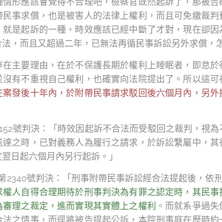
種情形應該會覺得不合理吧，檢察官既然起訴了，那被告
帶民事求償，也是被害人的法律上權利，而且可免繳裁判
，就是起訴的一種，時效應該已經中斷了才對，現在卻因
合法，而且又超過二年，已無法再循民事訴訟另外求償，
存在主要理由，在於不保護長期於權利上睡眠者，即怠於
並沒有不重視自己權利，也確實向法院提出了。所以這可
在案發後十年內，於附帶民事請求駁回後六個月內，另外
2152號判決：「時效因起訴不合法而受駁回之裁判，視
送達之時，已對義務人為履行之請求，於訴訟繫屬中，其
定翌日起六個月內另行起訴。」
字第2340號判決：「刑事附帶民事訴訟經合法提起後，依刑
求權人自得合理期待於刑事判決為有罪之認定時，其民事
為審理之裁定，進而實現其實體上之權利
。而就系爭過失
合法之情事，而逕將被告提起公訴，本院刑事庭在歷時約