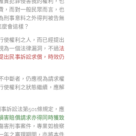
確實犯罪侵害我的權利，也
費，而對一般民眾而言，也
為刑事意料之外得判被告無
怎麼會這樣？
行使權利之人，而已經提出
視為一個法律漏洞，不過
法
提出民事訴訟求償，時效仍
為不中斷者，仍應視為請求權
行使權利之狀態繼續，應解
事訴訟法第501條規定，應
損害賠償請求亦得同時獲致
傷害刑事案件，專業如檢察
一年之審理期間，亦將本件