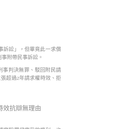
事訴訟」，但畢竟此一求償
刑事附帶民事訴訟。
刑事判決無罪、駁回附民請
張超過2年請求權時效、拒
時效抗辯無理由