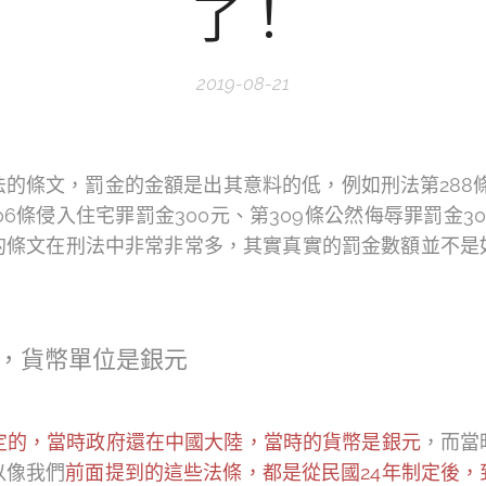
了！
2019-08-21
的條文，罰金的金額是出其意料的低，例如刑法第288條墮
06條侵入住宅罪罰金300元、第309條公然侮辱罪罰金
的條文在刑法中非常非常多，其實真實的罰金數額並不是
，貨幣單位是銀元
制定的，當時政府還在中國大陸，當時的貨幣是銀元
，而當
以像我們
前面提到的這些法條，都是從民國24年制定後