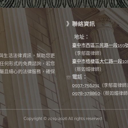
》聯絡資訊
✉
地址：
臺中市西區三民路一段159
（李郁霆律師）
與生活法律資訊，幫助您更
臺中市梧棲區大仁路一段10
任何形式的免費諮詢
若您
，
（蔡如媚律師）
屬且細心的法律服務，確保
電話：
☏
0937-756291
（李郁霆律師
0978-378860
（蔡如媚律師
Copyright © 2019-2026 All rights reserved.