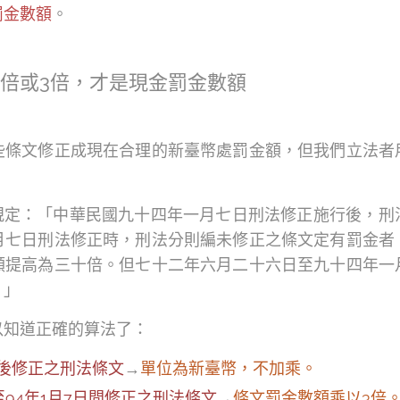
罰金數額
。
0倍或3倍，才是現金罰金數額
些條文修正成現在合理的新臺幣處罰金額，但我們立法者
1規定：「中華民國九十四年一月七日刑法修正施行後，刑
月七日刑法修正時，刑法分則編未修正之條文定有罰金者
額提高為三十倍。但七十二年六月二十六日至九十四年一
。」
以知道正確的算法了：
以後修正之刑法條文
→
單位為新臺幣，不加乘。
至94年1月7日間修正之刑法條文
→
條文罰金數額乘以3倍