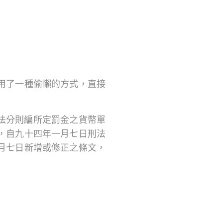
用了一種偷懶的方式，直接
法分則編所定罰金之貨幣單
，自九十四年一月七日刑法
月七日新增或修正之條文，
。