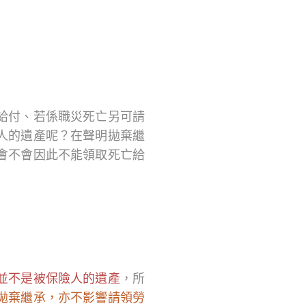
給付、若係職災死亡另可請
人的遺產呢？在聲明拋棄繼
會不會因此不能領取死亡給
並不是被保險人的遺產
，所
拋棄繼承，亦不影響請領勞