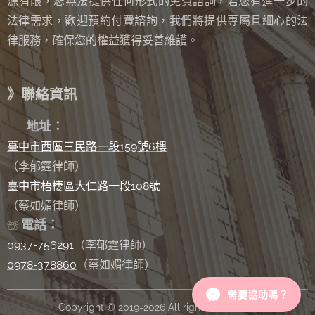
源有限，恕無法提供任何形式的免費諮詢
若您有進一步的
，
法律需求，歡迎預約付費諮詢，我們將提供專屬且細心的法
律服務，確保您的權益獲得妥善維護。
》聯絡資訊
✉
地址：
臺中市西區三民路一段159號6樓
（李郁霆律師）
臺中市梧棲區大仁路一段108號
（蔡如媚律師）
電話：
☏
0937-756291
（李郁霆律師）
0978-378860
（蔡如媚律師）
需要協助嗎？
Copyright © 2019-2026 All rights reserved.