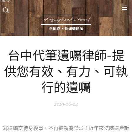
A Lawyer and a Friend
李郁霆、蔡如媚律師
台中代筆遺囑律師-提
供您有效、有力、可執
行的遺囑
2019-06-04
寫遺囑交待身後事，不再被視為禁忌！近年來法院遺產訴