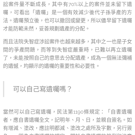
訟案件量不斷成長，其中有70%以上的案件並未留下遺
囑，可看出「遺囑」是一個有效減少後代子孫爭產的方
法。遺囑預立後，也可以撤回或變更，所以儘早留下遺囑
才能防範未然，妥善規劃遺產的分配。
而且法院失智症涉訟案件也越來越多，其中之一也是子女
間的爭產問題，而等到失智症嚴重時，已難以再立遺囑
了，未能按照自己的意思去分配遺產，成為一個無法彌補
的遺憾，均顯示的遺囑的重要性和必要性。
可以自己寫遺囑嗎？
當然可以自己寫遺囑，民法第1190條規定：「自書遺囑
者，應自書遺囑全文，記明年、月、日，並親自簽名。如
有增減、塗改，應註明都減、塗改之處所及字數，另行簽