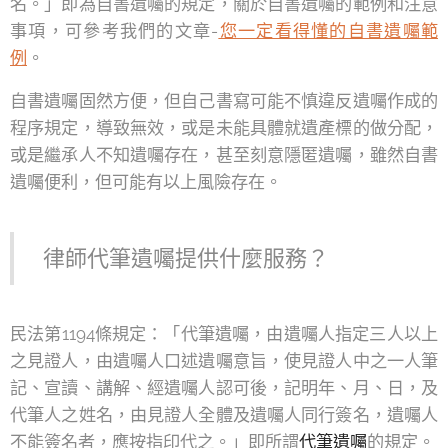
名。」即為自書遺囑的規定，關於自書遺囑的範例和注意
事項，可參考我們的文章-
您一定看得懂的自書遺囑範
例
。
自書遺囑固然方便，但自己書寫可能不慎違反遺囑作成的
程序規定，導致無效，或是未能具體就遺產標的做分配，
或是繼承人不知遺囑存在，甚至刻意隱匿遺囑，雖然自書
遺囑便利，但可能有以上風險存在。
律師代筆遺囑提供什麼服務？
民法第1194條規定：「代筆遺囑，由遺囑人指定三人以上
之見證人，由遺囑人口述遺囑意旨，使見證人中之一人筆
記、宣讀、講解、經遺囑人認可後，記明年、月、日，及
代筆人之姓名，由見證人全體及遺囑人同行簽名，遺囑人
不能簽名者，應按指印代之。」即所謂
代筆遺囑
的規定。