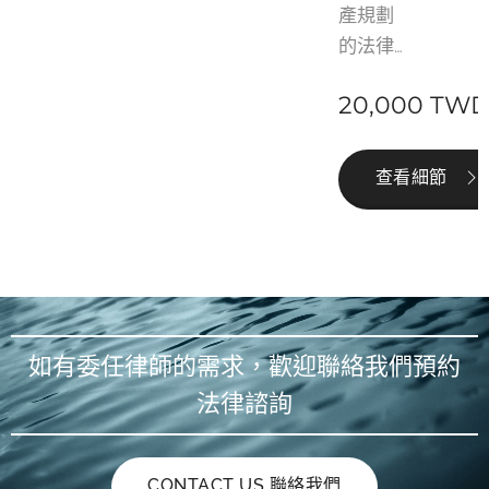
產規劃
的法律
諮詢，
20,000
TW
依照您
的意願
為您代
查看細節
筆遺
囑，讓
您依照
您的意
願進行
遺產分
如有委任律師的需求，歡迎聯絡我們預約
配，確
法律諮詢
保您的
遺囑具
有強而
CONTACT US 聯絡我們