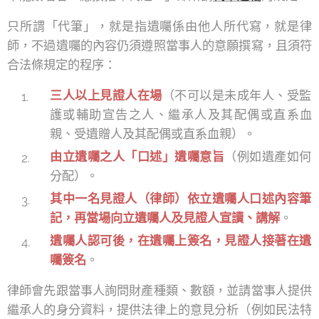
只所謂「代筆」，就是指遺囑係由他人所代寫，就是律
師，不過遺囑的內容仍須遵照當事人的意願撰寫，且須符
合法條規定的程序：
三人以上見證人在場
（不可以是未成年人、受監
護或輔助宣告之人、繼承人及其配偶或直系血
親、受遺贈人及其配偶或直系血親）。
由立遺囑之人「口述」遺囑意旨
（例如遺產如何
分配）。
其中一名見證人（律師）依立遺囑人口述內容筆
記，再當場向立遺囑人及見證人宣讀、講解
。
遺囑人認可後，在遺囑上簽名，見證人接著在遺
囑簽名
。
律師會先跟當事人詢問財產種類、數額，並請當事人提供
繼承人的身分資料，提供法律上的意見分析（例如民法特