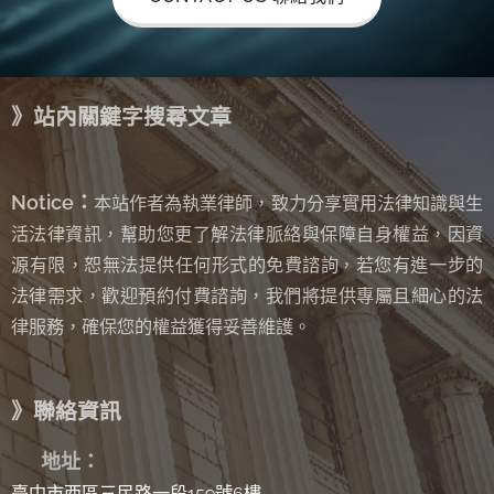
有力的
效率。
服務範
圍 ：事
》站內關鍵字搜尋文章
前諮
詢、代
筆遺
Notice：
本站作者為執業律師，致力分享實用法律知識與生
囑、提
活法律資訊，幫助您更了解法律脈絡與保障自身權益，因資
供遺囑
源有限，恕無法提供任何形式的免費諮詢
若您有進一步的
，
過程錄
法律需求，歡迎預約付費諮詢，我們將提供專屬且細心的法
影光碟
律服務，確保您的權益獲得妥善維護。
委託費
用 ：
》聯絡資訊
20000~
30000
✉
地址：
元，視
臺中市西區三民路一段159號6樓