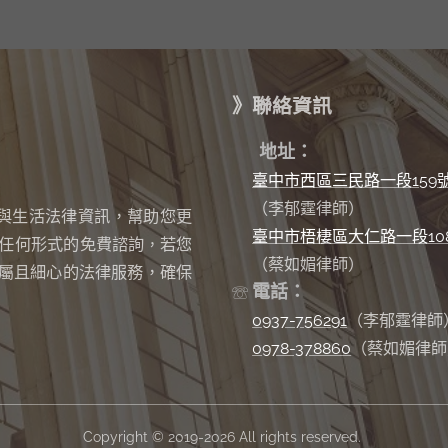
》聯絡資訊
✉
地址：
臺中市西區三民路一段159
（李郁霆律師）
與生活法律資訊，幫助您更
臺中市梧棲區大仁路一段10
任何形式的免費諮詢
若您
，
（蔡如媚律師）
屬且細心的法律服務，確保
電話：
☏
0937-756291
（李郁霆律師
0978-378860
（蔡如媚律師
Copyright © 2019-2026 All rights reserved.