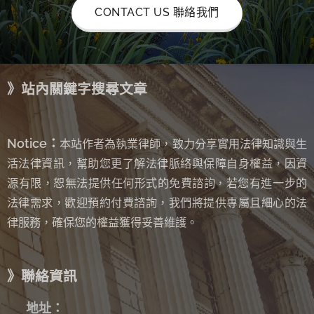
CONTACT US 聯絡我們
》站內關鍵字搜尋文章
Notice：
本站作者為執業律師，致力分享實用法律知識與生
活法律資訊，幫助您更了解法律脈絡與保障自身權益，因資
源有限，恕無法提供任何形式的免費諮詢
若您有進一步的
，
法律需求，歡迎預約付費諮詢，我們將提供專屬且細心的法
律服務，確保您的權益獲得妥善維護。
》聯絡資訊
✉
地址：