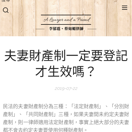
A Lawyer and a Friend
李郁霆、蔡如媚律師
夫妻財產制一定要登記
才生效嗎？
2019-07-22
民法的夫妻財產制分為三種：「法定財產制」、「分別財
產制」、「共同財產制」三種，如果夫妻間未約定夫妻財
產制，則一律師適用法定財產制，事實上絕大部分的夫妻
都不會去約定夫妻要使用何種財產制。