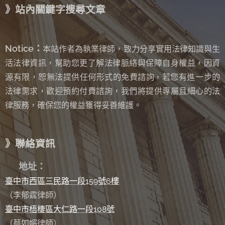
》站內關鍵字搜尋文章
Notice：
本站作者為執業律師，致力分享實用法律知識與生
活法律資訊，幫助您更了解法律脈絡與保障自身權益，因資
源有限，恕無法提供任何形式的免費諮詢
若您有進一步的
，
法律需求，歡迎預約付費諮詢，我們將提供專屬且細心的法
律服務，確保您的權益獲得妥善維護。
》聯絡資訊
✉
地址：
臺中市西區三民路一段159號6樓
（李郁霆律師）
臺中市梧棲區大仁路一段108號
（蔡如媚律師）