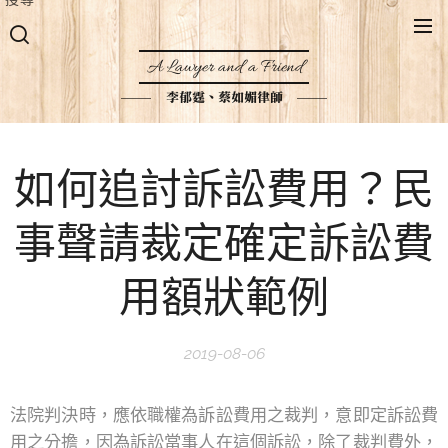
A Lawyer and a Friend
李郁霆、蔡如媚律師
如何追討訴訟費用？民
事聲請裁定確定訴訟費
用額狀範例
2019-08-06
法院判決時，應依職權為訴訟費用之裁判，意即定訴訟費
用之分擔，因為訴訟當事人在這個訴訟，除了裁判費外，