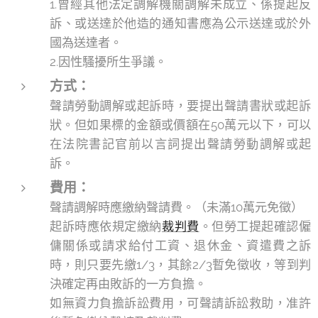
1.曾經其他法定調解機關調解未成立、係提起反
訴、或送達於他造的通知書應為公示送達或於外
國為送達者。
2.因性騷擾所生爭議。
方式：
聲請勞動調解或起訴時，要提出聲請書狀或起訴
狀。但如果標的金額或價額在50萬元以下，可以
在法院書記官前以言詞提出聲請勞動調解或起
訴。
費用：
聲請調解時應繳納聲請費。（未滿10萬元免徵）
起訴時應依規定繳納
裁判費
。但勞工提起確認僱
傭關係或請求給付工資、退休金、資遣費之訴
時，則只要先繳1/3，其餘2/3暫免徵收，等到判
決確定再由敗訴的一方負擔。
如無資力負擔訴訟費用，可聲請訴訟救助，准許