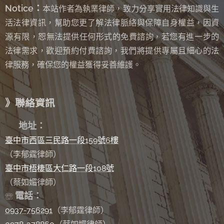
Notice：
本站作者為執業律師，致力分享實用法律知識與生
活法律資訊，幫助您更了解法律脈絡與保障自身權益，因資
源有限，恕無法提供任何形式的免費諮詢
若您有進一步的
，
法律需求，歡迎預約付費諮詢，我們將提供專屬且細心的法
律服務，確保您的權益獲得妥善維護。
》聯絡資訊
✉
地址：
臺中市西區三民路一段159號6樓
（李郁霆律師）
臺中市梧棲區大仁路一段108號
（蔡如媚律師）
電話：
☏
0937-756291
（李郁霆律師）