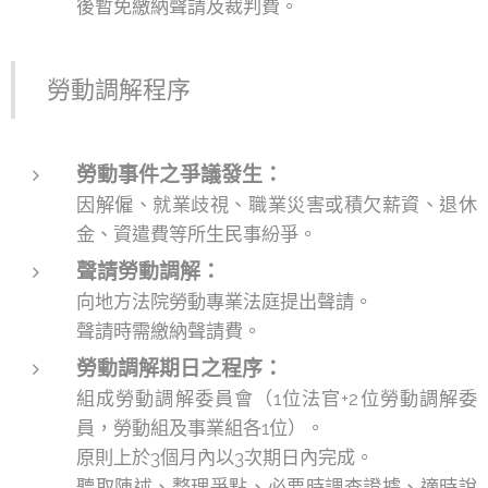
後暫免繳納聲請及裁判費。
勞動調解程序
勞動事件之爭議發生：
因解僱、就業歧視、職業災害或積欠薪資、退休
金、資遣費等所生民事紛爭。
聲請勞動調解：
向地方法院勞動專業法庭提出聲請。
聲請時需繳納聲請費。
勞動調解期日之程序：
組成勞動調解委員會（1位法官+2位勞動調解委
員，勞動組及事業組各1位）。
原則上於3個月內以3次期日內完成。
聽取陳述、整理爭點、必要時調查證據、適時說