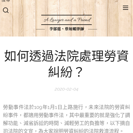
A Lawyer and a Friend
李郁霆、蔡如媚律師
如何透過法院處理勞資
糾紛？
2020-02-04
勞動事件法於109年1月1日上路施行，未來法院的勞資糾
紛事件，都適用勞動事件法，其中最重要的就是強化了調
解功能、減省訴訟的時間、減輕勞工的負擔等，以下摘自
司法院的文宣，為大家說明勞資糾紛的法院救濟流程。