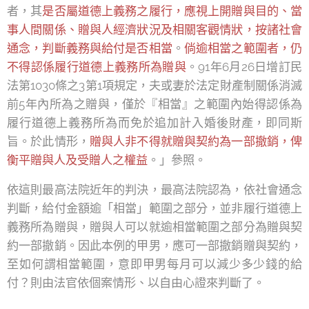
者，其
是否屬道德上義務之履行，應視上開贈與目的、當
事人間關係、贈與人經濟狀況及相關客觀情狀，按諸社會
通念，判斷義務與給付是否相當
。
倘逾相當之範圍者，仍
不得認係履行道德上義務所為贈與
。91年6月26日增訂民
法第1030條之3第1項規定，夫或妻於法定財產制關係消滅
前5年內所為之贈與，僅於『相當』之範圍內始得認係為
履行道德上義務所為而免於追加計入婚後財產，即同斯
旨。於此情形，
贈與人非不得就贈與契約為一部撤銷，俾
衡平贈與人及受贈人之權益
。」參照。
依這則最高法院近年的判決，最高法院認為，依社會通念
判斷，給付金額逾「相當」範圍之部分，並非履行道德上
義務所為贈與，贈與人可以就逾相當範圍之部分為贈與契
約一部撤銷。因此本例的甲男，應可一部撤銷贈與契約，
至如何謂相當範圍，意即甲男每月可以減少多少錢的給
付？則由法官依個案情形、以自由心證來判斷了。