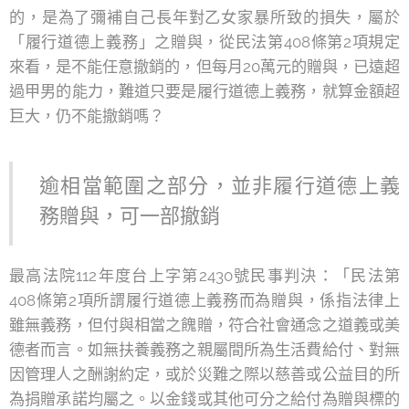
的，是為了彌補自己長年對乙女家暴所致的損失，屬於
「履行道德上義務」之贈與，從民法第408條第2項規定
來看，是不能任意撤銷的，但每月20萬元的贈與，已遠超
過甲男的能力，難道只要是履行道德上義務，就算金額超
巨大，仍不能撤銷嗎？
逾相當範圍之部分，並非履行道德上義
務贈與，可一部撤銷
最高法院112年度台上字第2430號民事判決：「民法第
408條第2項所謂履行道德上義務而為贈與，係指法律上
雖無義務，但付與相當之餽贈，符合社會通念之道義或美
德者而言。如無扶養義務之親屬間所為生活費給付、對無
因管理人之酬謝約定，或於災難之際以慈善或公益目的所
為捐贈承諾均屬之。以金錢或其他可分之給付為贈與標的