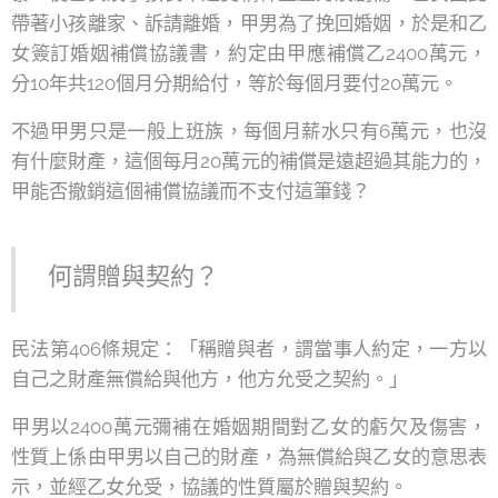
帶著小孩離家、訴請離婚，甲男為了挽回婚姻，於是和乙
女簽訂婚姻補償協議書，約定由甲應補償乙2400萬元，
分10年共120個月分期給付，等於每個月要付20萬元。
不過甲男只是一般上班族，每個月薪水只有6萬元，也沒
有什麼財產，這個每月20萬元的補償是遠超過其能力的，
甲能否撤銷這個補償協議而不支付這筆錢？
何謂贈與契約？
民法第406條規定：「稱贈與者，謂當事人約定，一方以
自己之財產無償給與他方，他方允受之契約。」
甲男以2400萬元彌補在婚姻期間對乙女的虧欠及傷害，
性質上係由甲男以自己的財產，為無償給與乙女的意思表
示，並經乙女允受，協議的性質屬於贈與契約。