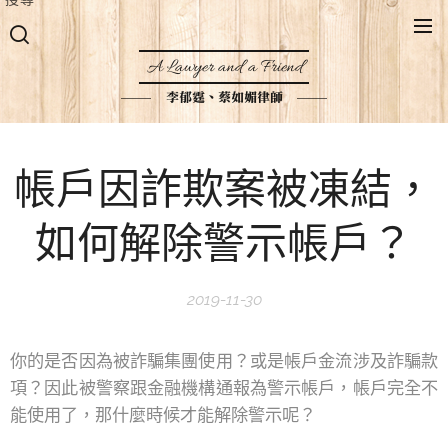
A Lawyer and a Friend
李郁霆、蔡如媚律師
帳戶因詐欺案被凍結，
如何解除警示帳戶？
2019-11-30
你的是否因為被詐騙集團使用？或是帳戶金流涉及詐騙款
項？因此被警察跟金融機構通報為警示帳戶，帳戶完全不
能使用了，那什麼時候才能解除警示呢？