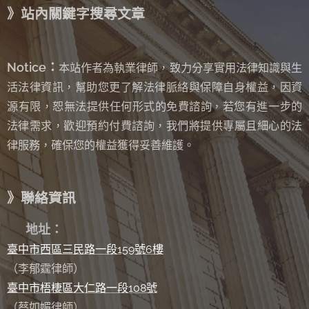
》站內關鍵字搜尋文章
Notice：
本站作者為執業律師，致力分享實用法律知識與生
活法律資訊，幫助您更了解法律脈絡與保障自身權益，因資
源有限，恕無法提供任何形式的免費諮詢
若您有進一步的
，
法律需求，歡迎預約付費諮詢，我們將提供專屬且細心的法
律服務，確保您的權益獲得妥善維護。
》聯絡資訊
✉
地址：
臺中市西區三民路一段159號6樓
（李郁霆律師）
臺中市梧棲區大仁路一段108號
（蔡如媚律師）