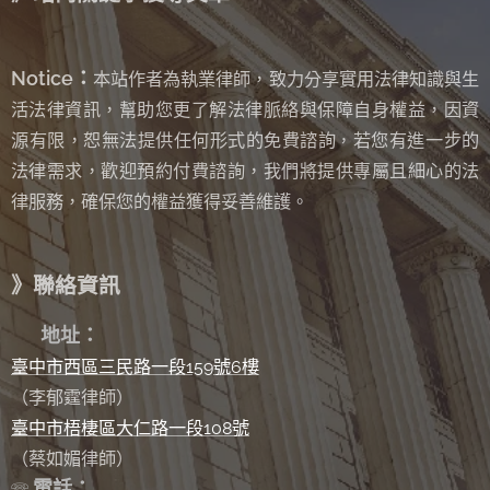
Notice：
本站作者為執業律師，致力分享實用法律知識與生
活法律資訊，幫助您更了解法律脈絡與保障自身權益，因資
源有限，恕無法提供任何形式的免費諮詢
若您有進一步的
，
法律需求，歡迎預約付費諮詢，我們將提供專屬且細心的法
律服務，確保您的權益獲得妥善維護。
》聯絡資訊
✉
地址：
臺中市西區三民路一段159號6樓
（李郁霆律師）
臺中市梧棲區大仁路一段108號
（蔡如媚律師）
電話：
☏