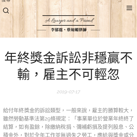
A Lawyer and a Friend
李郁霆、蔡如媚律師
年終獎金訴訟非穩贏不
輸，雇主不可輕忽
2019-07-17
給付年終獎金的訴訟類型，一般來說，雇主的勝算較大，
雖然勞動基準法第29條規定：「事業單位於營業年終終了
結算，如有盈餘，除繳納稅捐、彌補虧損及提列股息、公
積金外，對於全年工作並無過失之勞工，應給與獎金或分