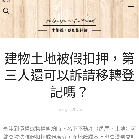
A Lawyer and a Friend
李郁霆、蔡如媚律師
建物土地被假扣押，第
三人還可以訴請移轉登
記嗎？
2019-08-27
牽涉到債權或物權糾紛時，名下不動產（房屋、土地）可
能會被法院假扣押或假處分，而地籍謄本上也會遭到查封