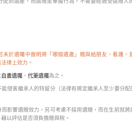
分配到遺產，而遺贈是單獨行為，不需要經過受遺贈人
。
若未於遺囑中敘明將「哪個遺產」贈與給朋友、看護，
無法律上效力
。
以
自書遺囑
、
代筆遺囑
為之。
不能侵害繼承人的特留分（法律有規定繼承人至少要分配
分而影響遺贈效力，另可考慮不採用遺贈，而在生前就將
，藉以評估是否須負擔贈與稅。