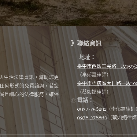
》聯絡資訊
✉
地址：
臺中市西區三民路一段159
（李郁霆律師）
與生活法律資訊，幫助您更
臺中市梧棲區大仁路一段10
任何形式的免費諮詢
若您
，
（蔡如媚律師）
屬且細心的法律服務，確保
電話：
☏
0937-756291
（李郁霆律師
0978-378860
（蔡如媚律師