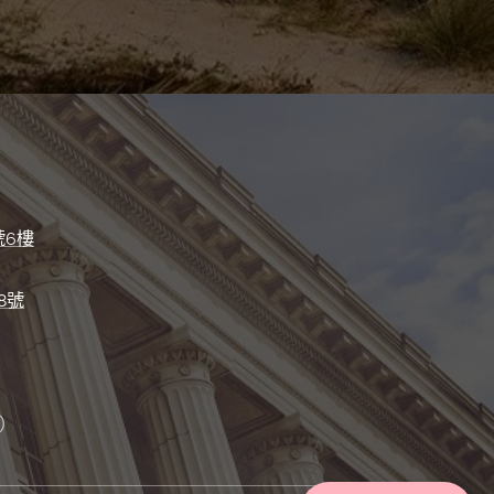
號6樓
8號
）
）