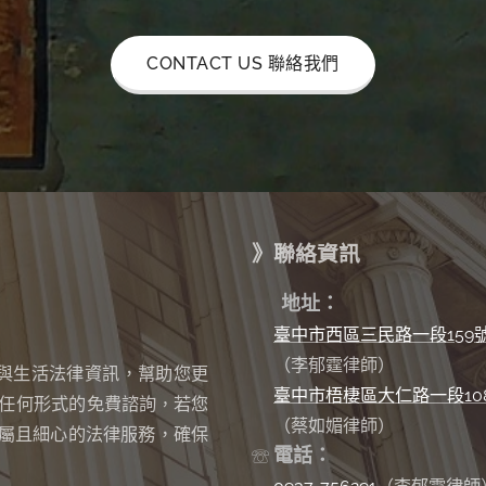
CONTACT US 聯絡我們
》聯絡資訊
✉
地址：
臺中市西區三民路一段159
（李郁霆律師）
與生活法律資訊，幫助您更
臺中市梧棲區大仁路一段10
任何形式的免費諮詢
若您
，
（蔡如媚律師）
屬且細心的法律服務，確保
電話：
☏