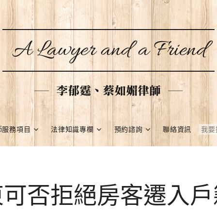
A Lawyer and a Friend
李郁霆、蔡如媚律師
師服務項目
法律知識專欄
預約諮詢
聯絡資訊
東可否拒絕房客遷入戶