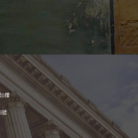
號6樓
8號