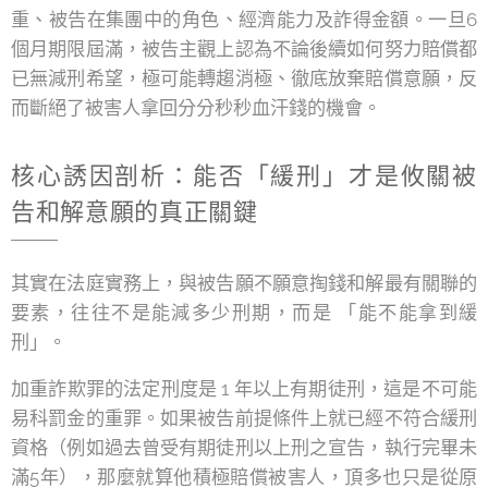
重、被告在集團中的角色、經濟能力及詐得金額。一旦6
個月期限屆滿，被告主觀上認為不論後續如何努力賠償都
已無減刑希望，極可能轉趨消極、徹底放棄賠償意願，反
而斷絕了被害人拿回分分秒秒血汗錢的機會。
核心誘因剖析：能否「緩刑」才是攸關被
告和解意願的真正關鍵
其實在法庭實務上，與被告願不願意掏錢和解最有關聯的
要素，往往不是能減多少刑期，而是 「能不能拿到緩
刑」。
加重詐欺罪的法定刑度是 1 年以上有期徒刑，這是不可能
易科罰金的重罪。如果被告前提條件上就已經不符合緩刑
資格（例如過去曾受有期徒刑以上刑之宣告，執行完畢未
滿5年），那麼就算他積極賠償被害人，頂多也只是從原