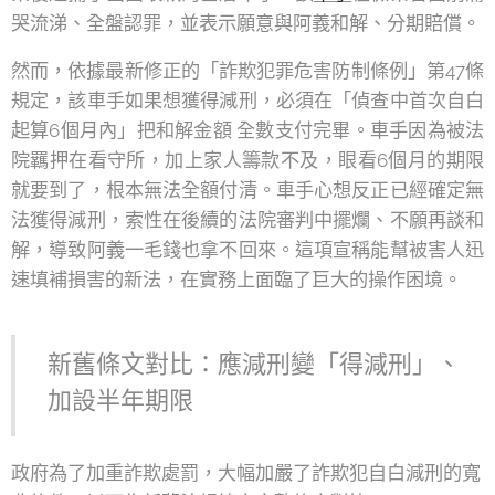
哭流涕、全盤認罪，並表示願意與阿義和解、分期賠償。
然而，依據最新修正的「詐欺犯罪危害防制條例」第47條
規定，該車手如果想獲得減刑，必須在「偵查中首次自白
起算6個月內」把和解金額 全數支付完畢。車手因為被法
院羈押在看守所，加上家人籌款不及，眼看6個月的期限
就要到了，根本無法全額付清。車手心想反正已經確定無
法獲得減刑，索性在後續的法院審判中擺爛、不願再談和
解，導致阿義一毛錢也拿不回來。這項宣稱能幫被害人迅
速填補損害的新法，在實務上面臨了巨大的操作困境。
新舊條文對比：應減刑變「得減刑」、
加設半年期限
政府為了加重詐欺處罰，大幅加嚴了詐欺犯自白減刑的寬