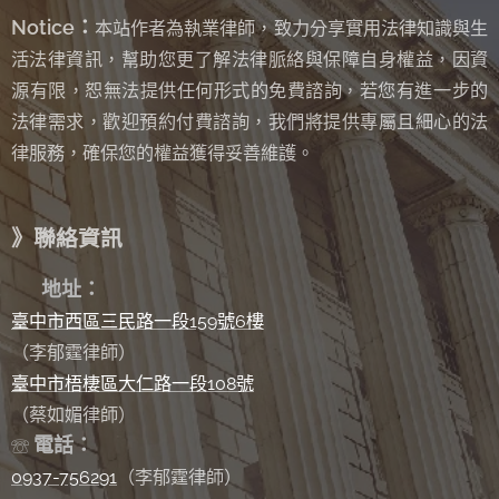
Notice：
本站作者為執業律師，致力分享實用法律知識與生
活法律資訊，幫助您更了解法律脈絡與保障自身權益，因資
源有限，恕無法提供任何形式的免費諮詢
若您有進一步的
，
法律需求，歡迎預約付費諮詢，我們將提供專屬且細心的法
律服務，確保您的權益獲得妥善維護。
》聯絡資訊
✉
地址：
臺中市西區三民路一段159號6樓
（李郁霆律師）
臺中市梧棲區大仁路一段108號
（蔡如媚律師）
電話：
☏
0937-756291
（李郁霆律師）