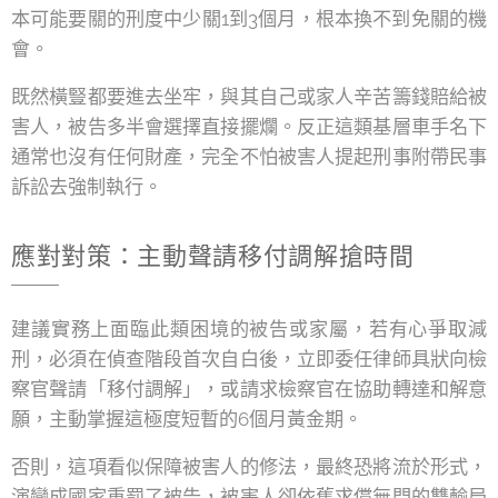
本可能要關的刑度中少關1到3個月，根本換不到免關的機
會。
既然橫豎都要進去坐牢，與其自己或家人辛苦籌錢賠給被
害人，被告多半會選擇直接擺爛。反正這類基層車手名下
通常也沒有任何財產，完全不怕被害人提起刑事附帶民事
訴訟去強制執行。
應對對策：主動聲請移付調解搶時間
建議實務上面臨此類困境的被告或家屬，若有心爭取減
刑，必須在偵查階段首次自白後，立即委任律師具狀向檢
察官聲請「移付調解」，或請求檢察官在協助轉達和解意
願，主動掌握這極度短暫的6個月黃金期。
否則，這項看似保障被害人的修法，最終恐將流於形式，
演變成國家重罰了被告，被害人卻依舊求償無門的雙輸局