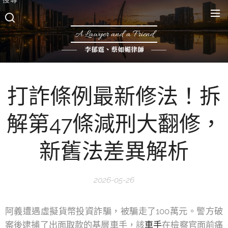
A Lawyer and a Friend
李郁霆、蔡如媚律師
打詐條例最新修法！拆
解第47條減刑大翻修，
新舊法差異解析
2026-05-26
阿義遭遇虛擬貨幣投資詐騙，被騙走了100萬元。警方破
案後逮捕了出面取款的基層車手，該
車手
在檢察官面前痛