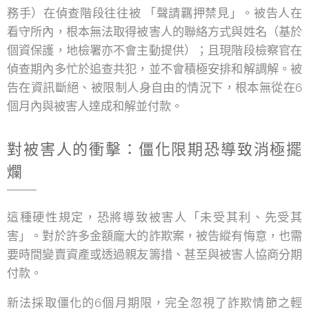
務手）在偵查階段往往被 「聲請羈押禁見」。被告人在
看守所內，根本無法取得被害人的聯絡方式與姓名（基於
個資保護，地檢署亦不會主動提供）；且現階段檢察官在
偵查期內多忙於追查共犯，並不會積極安排和解調解。被
告在資訊斷絕、被限制人身自由的情況下，根本無從在6
個月內與被害人達成和解並付款。
對被害人的衝擊：僵化限期恐導致消極擺
爛
這種硬性規定，恐將導致被害人「未受其利、先受其
害」。對於許多金額龐大的詐欺案，被告縱有悔意，也需
要時間變賣資產或透過親友籌措、甚至與被害人協商分期
付款。
新法採取僵化的6個月期限，完全忽視了詐欺情節之輕