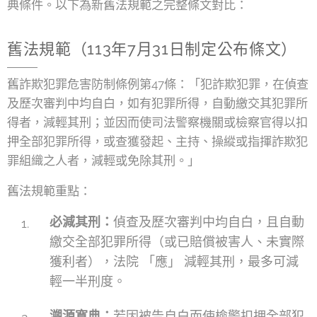
典條件。以下為新舊法規範之完整條文對比：
舊法規範（113年7月31日制定公布條文）
舊詐欺犯罪危害防制條例第47條：「犯詐欺犯罪，在偵查
及歷次審判中均自白，如有犯罪所得，自動繳交其犯罪所
得者，減輕其刑；並因而使司法警察機關或檢察官得以扣
押全部犯罪所得，或查獲發起、主持、操縱或指揮詐欺犯
罪組織之人者，減輕或免除其刑。」
舊法規範重點：
必減其刑：
偵查及歷次審判中均自白，且自動
繳交全部犯罪所得（或已賠償被害人、未實際
獲利者），法院 「應」 減輕其刑，最多可減
輕一半刑度。
溯源寬典：
若因被告自白而使檢警扣押全部犯