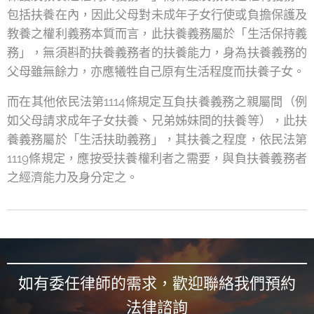
包括扶養在內，因此父母對未成年子女行使或負擔保護及
教養之權利義務本質而言，此扶養義務屬於「生活保持義
務」，無須斟酌扶養義務者的扶養能力，身為扶養義務的
父母雖無餘力，亦應犧牲自己原有生活程度而扶養子女。
而在其他依民法第1114條規定互負扶養義務之親屬間（例
如父母請求成年子女扶養、兄弟姊妹間的扶養等），此扶
養義務屬於「生活扶助義務」，其扶養之程度，依民法第
1119條規定，應按受扶養權利者之需要，與負扶養義務者
之經濟能力及身分定之。
如有委任律師的需求，歡迎聯絡我們預約
法律諮詢