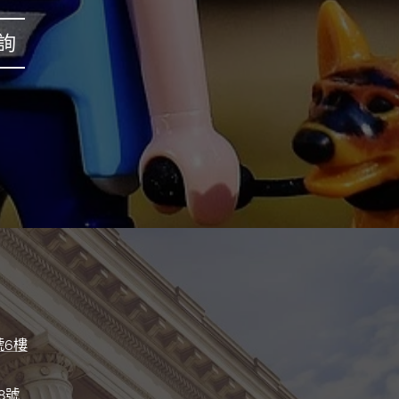
詢
號6樓
8號