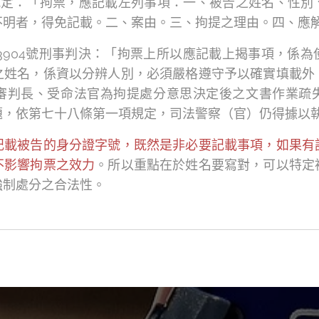
項規定：「拘票，應記載左列事項：一、被告之姓名、性別
不明者，得免記載。二、案由。三、拘提之理由。四、應
3904號刑事判決：「拘票上所以應記載上揭事項，係
之姓名，係資以分辨人別，必須嚴格遵守予以確實填載外
審判長、受命法官為拘提處分意思決定後之文書作業疏
題，依第七十八條第一項規定，司法警察（官）仍得據以
記載被告的身分證字號，既然是非必要記載事項，如果有
不影響拘票之效力
。所以重點在於姓名要寫對，可以特定
強制處分之合法性。