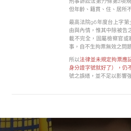
刑事訴訟法第77條第2
但年齡、籍貫、住、居所
最高法院96年度台上字第
由與內情，惟其中除被告
載不完全，固屬檢察官或
事，自不生拘票無效之問
所以
法律並未規定拘票應
身分證字號就好了），仍
號之誤繕，並不足以影響