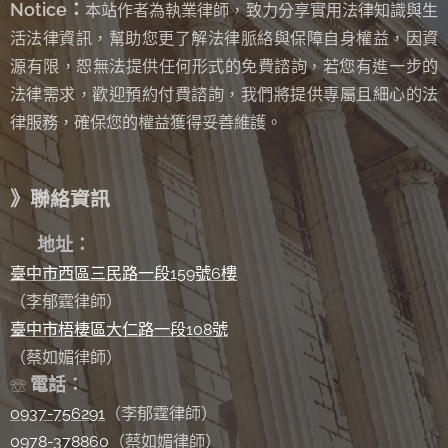
Notice：
本站作者為執業律師，致力分享實用法律知識與生
活法律資訊，幫助您更了解法律脈絡與保障自身權益，因資
源有限，恕無法提供任何形式的免費諮詢
若您有進一步的
，
法律需求，歡迎預約付費諮詢，我們將提供專屬且細心的法
律服務，確保您的權益獲得妥善維護。
》聯絡資訊
✉
地址：
臺中市西區三民路一段159號6樓
（李郁霆律師）
臺中市梧棲區大仁路一段108號
（蔡如媚律師）
電話：
☏
0937-756291
（李郁霆律師）
0978-378860
（蔡如媚律師）