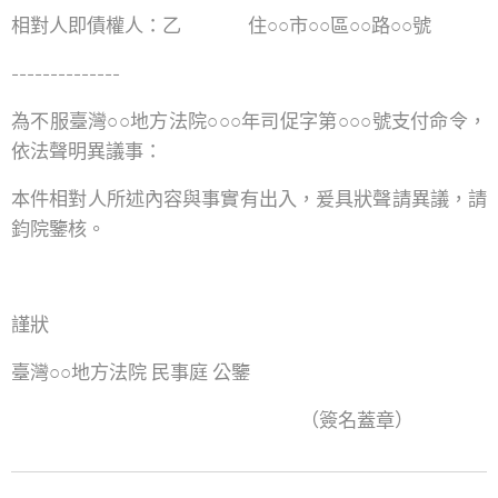
相對人即債權人：乙 住○○市○○區○○路○○號
--------------
為不服臺灣○○地方法院○○○年司促字第○○○號支付命令，
依法聲明異議事：
本件相對人所述內容與事實有出入，爰具狀聲請異議，請
鈞院鑒核。
謹狀
臺灣○○地方法院 民事庭 公鑒
（簽名蓋章）