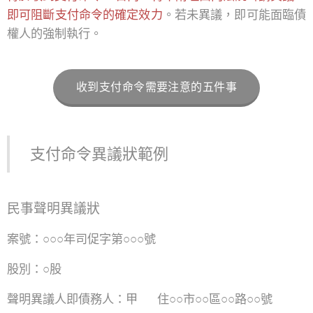
即可阻斷支付命令的確定效力
。若未異議，即可能面臨債
權人的強制執行。
收到支付命令需要注意的五件事
支付命令異議狀範例
民事聲明異議狀
案號：○○○年司促字第○○○號
股別：○股
聲明異議人即債務人：甲 住○○市○○區○○路○○號