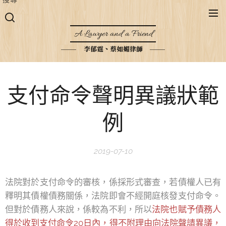
A Lawyer and a Friend
李郁霆、蔡如媚律師
支付命令聲明異議狀範
例
2019-07-10
法院對於支付命令的審核，係採形式審查，若債權人已有
釋明其債權債務關係，法院即會不經開庭核發支付命令。
但對於債務人來說，係較為不利，所以
法院也賦予債務人
得於收到支付命令20日內，得不附理由向法院聲請異議，