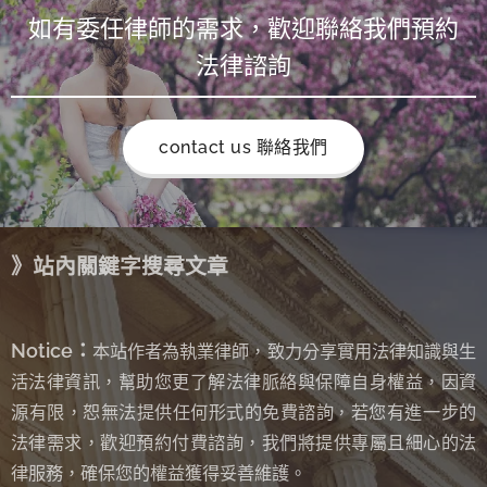
如有委任律師的需求，歡迎聯絡我們預約
法律諮詢
contact us 聯絡我們
》站內關鍵字搜尋文章
Notice：
本站作者為執業律師，致力分享實用法律知識與生
活法律資訊，幫助您更了解法律脈絡與保障自身權益，因資
源有限，恕無法提供任何形式的免費諮詢
若您有進一步的
，
法律需求，歡迎預約付費諮詢，我們將提供專屬且細心的法
律服務，確保您的權益獲得妥善維護。