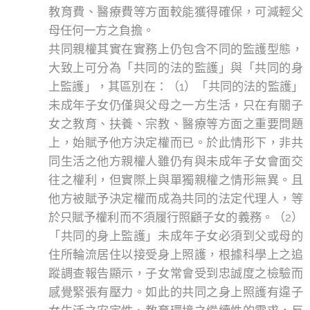
教育費、醫療費等方面較能獲得確保，可減輕父
母任何一方之負擔。
共同親權其實在實務上仍包含不同的監護型態，
大致上可分為「共同的法的監護」與「共同的身
上監護」，其區別在：（1）「共同的法的監護」
未成年子女仍僅與父母之一方生活，只在有關子
女之教育、扶養、宗教、醫療等方面之重要問題
上，始賦予他方決定權而已。於此情形下，非共
同生活之他方親權人雖仍有與未成年子女會面交
往之權利，但實際上與單獨親權之情形無異。且
他方被賦予決定權而成為共同的法定代理人，等
於只賦予權利而不須履行照顧子女的義務。（2）
「共同的身上監護」未成年子女必須到父或母的
住所輪流居住以接受身上照護，根據科學上之追
蹤調查報告顯示，子女常會受到忠誠度之檢驗而
感覺緊張有壓力。如此的共同之身上照護有違子