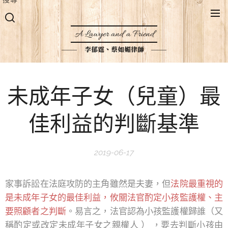
A Lawyer and a Friend
李郁霆、蔡如媚律師
未成年子女（兒童）最
佳利益的判斷基準
2019-06-17
家事訴訟在法庭攻防的主角雖然是夫妻，但
法院最重視的
是未成年子女的最佳利益，攸關法官酌定小孩監護權、主
要照顧者之判斷
。易言之，法官認為小孩監護權歸誰（又
稱酌定或改定未成年子女之親權人 ） ，要去判斷小孩由