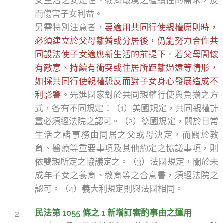
女生活之安定性、教育環境之繼續性的需求，反
而傷害子女利益。
另需特別注意者，
要適用共同行使親權原則時，
必須建立於父母離婚或分居後，仍能努力合作共
同設法使子女適應新生活的前提下。若父母間懷
有敵意、持續有衝突或住居所距離過遠等情形，
如採共同行使親權恐反而對子女身心發展造成不
利影響
。先進國家對於共同親權行使與負擔之方
式，各有不同規定：（1）美國規定，共同親權計
畫必須經法院之認可。（2）德國規定，關於日常
生活之諸事務由同居之父或母決定，而關於教
育、醫療等重要事項及其他約定之協議事項，則
依雙親所定之協議定之。（3）法國規定，關於未
成年子女之養育、教育等之合意書，須經法院之
認可。（4）義大利規定則與法國相同。
民法第 1055 條之 1 新增訂審酌事由之運用