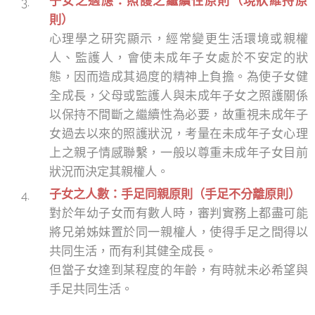
子女之適應：照護之繼續性原則（現狀維持原
則）
心理學之研究顯示，經常變更生活環境或親權
人、監護人，會使未成年子女處於不安定的狀
態，因而造成其過度的精神上負擔。為使子女健
全成長，父母或監護人與未成年子女之照護關係
以保持不間斷之繼續性為必要，故重視未成年子
女過去以來的照護狀況，考量在未成年子女心理
上之親子情感聯繫，一般以尊重未成年子女目前
狀況而決定其親權人。
子女之人數：手足同親原則（手足不分離原則）
對於年幼子女而有數人時，審判實務上都盡可能
將兄弟姊妹置於同一親權人，使得手足之間得以
共同生活，而有利其健全成長。
但當子女達到某程度的年齡，有時就未必希望與
手足共同生活。