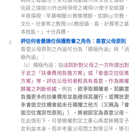
病時之看護(5)子女社團活動或人際交往之協助、
往返之接送(6)外出時保母之確保(7)使子女就寢、
半夜探視、早晨喚醒(8)教導禮貌、如廁(9)宗教、
文化、社會等之教育(10)教授讀、寫、計算等之基
本技能。」十分具體。
評估何者最適任保護教養之角色：善意父母原則
善意父母原則之內涵可分為「積極內涵」與「消
極內涵」：
（1）積極內涵：指
法院針對父母之一方所提出對
子女之「扶養費用負擔方案」或「會面交往促進
方案」等，評估父母何者較具有善意，作為親權
歸屬之判斷依據
。例如，
欲爭取親權者，若願意
負擔更多的扶養費用並能確保其履行，或釋放更
多會面交往機會給未任親權之他方（又稱為「會
面交往寬容性原則」），將被認定為善意父母
。
在此情形下，可使親權酌定之重心再度移轉至子
女利益本身，而非考量父母間之對等公平，導引