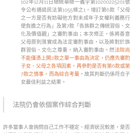
102年12月11日總統華總一義字第10200225201號
令公布通過民法第1055條之1，增訂第6款「父母
之一方是否有妨礙他方對未成年子女權利義務行
使負擔之行為」及第7款「各族群之傳統習俗、文
化及價值觀」之審酌事由；本次修正，係將善意
父母原則落實成為法定審酌事由，以及將對於族
群習俗、文化之尊重，納入審酌事由。然
法院尚
不能僅憑上開2款之單一事由為決定，仍應先審酌
子女、父母之各項因素，再參酌是否有第6款或第
7款之情事，而為綜合考量
，故其判斷仍係符合子
女最佳利益之結果。
法院仍會依個案作綜合判斷
許多當事人會詢問自己工作不穩定、經濟狀況較差，是否