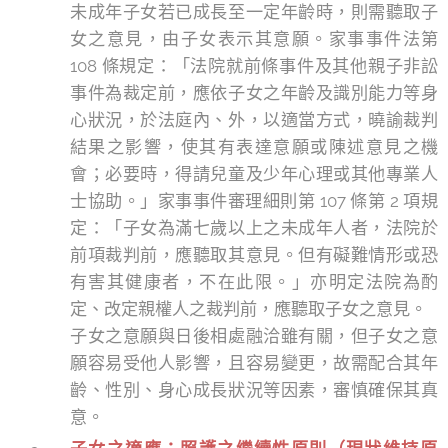
未成年子女若已成長至一定年齡時，則需聽取子
女之意見，由子女表示其意願。家事事件法第
108 條規定：「法院就前條事件及其他親子非訟
事件為裁定前，應依子女之年齡及識別能力等身
心狀況，於法庭內、外，以適當方式，曉諭裁判
結果之影響，使其有表達意願或陳述意見之機
會；必要時，得請兒童及少年心理或其他專業人
士協助。」家事事件審理細則第 107 條第 2 項規
定：「子女為滿七歲以上之未成年人者，法院於
前項裁判前，應聽取其意見。但有礙難情形或恐
有害其健康者，不在此限。」亦明定法院為酌
定、改定親權人之裁判前，應聽取子女之意見。
子女之意願與日後相處融洽雖有關，但子女之意
願容易受他人影響，且容易變更，故需配合其年
齡、性別、身心成長狀況等因素，審慎確保其真
意。