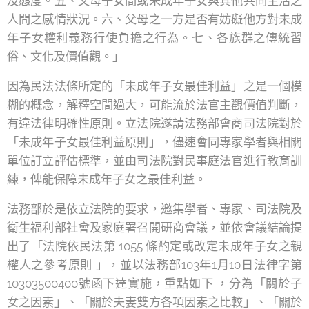
及態度。五、父母子女間或未成年子女與其他共同生活之
人間之感情狀況。六、父母之一方是否有妨礙他方對未成
年子女權利義務行使負擔之行為。七、各族群之傳統習
俗、文化及價值觀。」
因為民法法條所定的「未成年子女最佳利益」之是一個模
糊的概念，解釋空間過大，可能流於法官主觀價值判斷，
有違法律明確性原則。立法院遂請法務部會商司法院對於
「未成年子女最佳利益原則」，儘速會同專家學者與相關
單位訂立評估標準，並由司法院對民事庭法官進行教育訓
練，俾能保障未成年子女之最佳利益。
法務部於是依立法院的要求，邀集學者、專家、司法院及
衛生福利部社會及家庭署召開研商會議，並依會議結論提
出了「法院依民法第 1055 條酌定或改定未成年子女之親
權人之參考原則 」，並以法務部103年1月10日法律字第
10303500400號函下達實施，重點如下 ，分為「關於子
女之因素」、「關於夫妻雙方各項因素之比較」、「關於