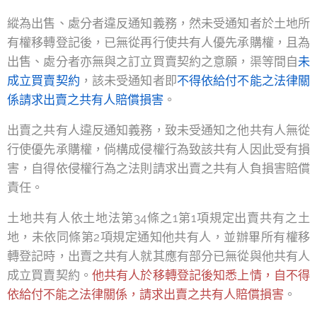
縱為出售、處分者違反通知義務，然未受通知者於土地所
有權移轉登記後，已無從再行使共有人優先承購權，且為
出售、處分者亦無與之訂立買賣契約之意願，渠等間自
未
成立買賣契約
，該未受通知者即
不得依給付不能之法律關
係請求出賣之共有人賠償損害
。
出賣之共有人違反通知義務，致未受通知之他共有人無從
行使優先承購權，倘構成侵權行為致該共有人因此受有損
害，自得依侵權行為之法則請求出賣之共有人負損害賠償
責任。
土地共有人依土地法第34條之1第1項規定出賣共有之土
地，未依同條第2項規定通知他共有人，並辦畢所有權移
轉登記時，出賣之共有人就其應有部分已無從與他共有人
成立買賣契約。
他共有人於移轉登記後知悉上情，自不得
依給付不能之法律關係，請求出賣之共有人賠償損害
。