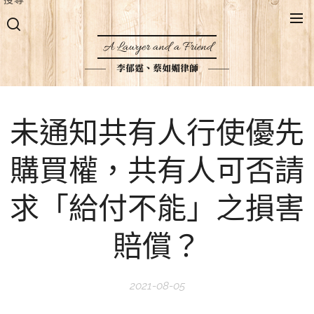
A Lawyer and a Friend
李郁霆、蔡如媚律師
未通知共有人行使優先
購買權，共有人可否請
求「給付不能」之損害
賠償？
2021-08-05