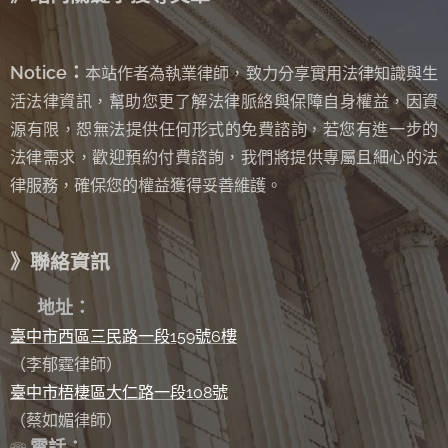
Notice：
本站作者為執業律師，致力分享實用法律知識與生
活法律資訊，幫助您更了解法律脈絡與保障自身權益，因資
源有限，恕無法提供任何形式的免費諮詢
若您有進一步的
，
法律需求，歡迎預約付費諮詢，我們將提供專屬且細心的法
律服務，確保您的權益獲得妥善維護。
》聯絡資訊
✉
地址：
臺中市西區三民路一段159號6樓
（李郁霆律師）
臺中市梧棲區大仁路一段108號
（蔡如媚律師）
電話：