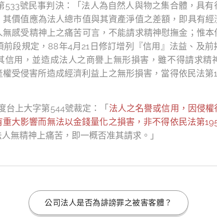
第533號民事判決：「法人為自然人與物之集合體，具
，其價值應為法人總市值與其資產淨值之差額，即具有經
人無感受精神上之痛苦可言，不能請求精神慰撫金；惟本
1項前段規定，88年4月21日修訂增列『信用』法益、及
其信用，並造成法人之商譽上無形損害，雖不得請求精
權受侵害所造成經濟利益上之無形損害，當得依民法第1
度台上大字第544號裁定：「
法人之名譽或信用，因侵權
重大影響而無法以金錢量化之損害，非不得依民法第19
法人無精神上痛苦，即一概否准其請求。」
公司法人是否為誹謗罪之被害客體？