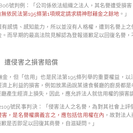
2806號判例：「公司係依法組織之法人，其名譽遭受損害
自無依民法第195條第1項規定請求精神慰藉金之餘地
。」
樣有感情、感知能力，所以並沒有人格權，遭到名譽上之
金。而早期的最高法院見解認為登報道歉足以回復名譽，
」遭侵害之損害賠償
撫金，但「信用」也是民法第195條列舉的重要權益，以
經濟上利益的損害，例如放黑函說某速食餐廳的廚房都是
餐廳產生經濟上損失，因此，應允許法人就信用權的損害
2109號民事判決：「侵害法人之名譽，為對其社會上評
侵害，是名譽權廣義言之，應包括信用權在內
，故對法人
道歉是否即足以回復其商譽，自滋疑問。」