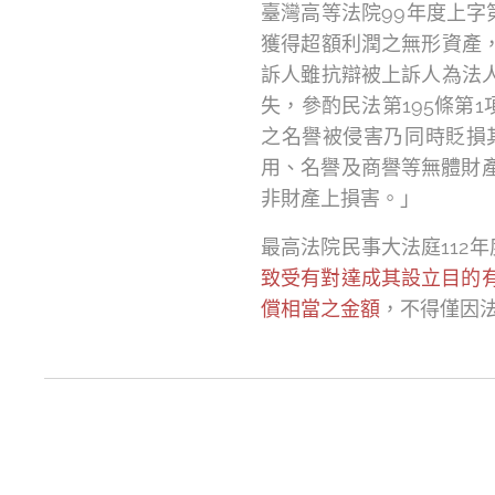
臺灣高等法院99年度上字
獲得超額利潤之無形資產
訴人雖抗辯被上訴人為法
失，參酌民法第195條第
之名譽被侵害乃同時貶損
用、名譽及商譽等無體財產
非財產上損害。」
最高法院民事大法庭112年
致受有對達成其設立目的有
償相當之金額
，不得僅因