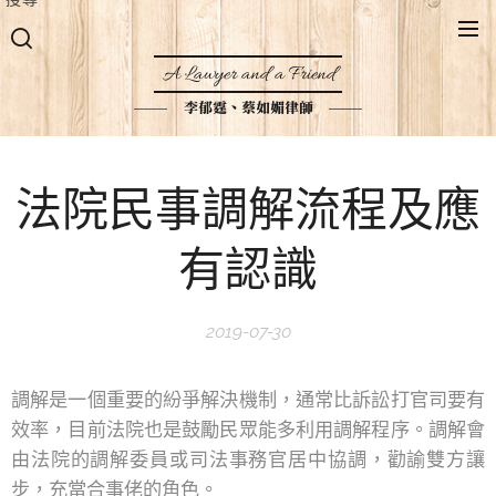
A Lawyer and a Friend
李郁霆、蔡如媚律師
法院民事調解流程及應
有認識
2019-07-30
調解是一個重要的紛爭解決機制，通常比訴訟打官司要有
效率，目前法院也是鼓勵民眾能多利用調解程序。調解會
由法院的調解委員或司法事務官居中協調，勸諭雙方讓
步，充當合事佬的角色。