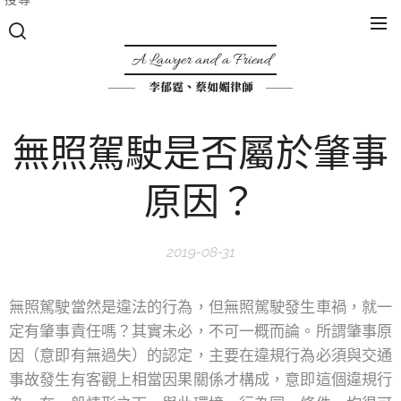
A Lawyer and a Friend
李郁霆、蔡如媚律師
無照駕駛是否屬於肇事
原因？
2019-08-31
無照駕駛當然是違法的行為，但無照駕駛發生車禍，就一
定有肇事責任嗎？其實未必，不可一概而論。所謂肇事原
因（意即有無過失）的認定，主要在違規行為必須與交通
事故發生有客觀上相當因果關係才構成，意即這個違規行