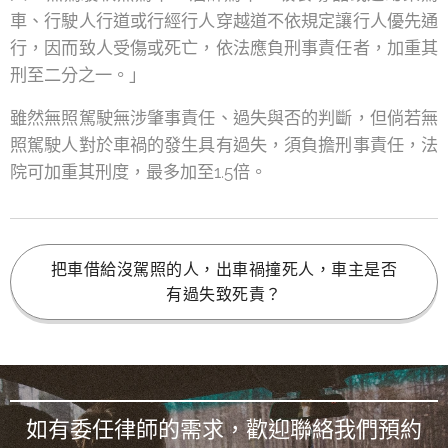
車、行駛人行道或行經行人穿越道不依規定讓行人優先通
行，因而致人受傷或死亡，依法應負刑事責任者，加重其
刑至二分之一。」
雖然無照駕駛無涉肇事責任、過失與否的判斷，但倘若無
照駕駛人對於車禍的發生具有過失，須負擔刑事責任，法
院可加重其刑度，最多加至1.5倍。
把車借給沒駕照的人，出車禍撞死人，車主是否
有過失致死責？
如有委任律師的需求，歡迎聯絡我們預約