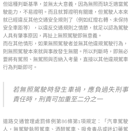
但這種判斷基準，並無太大意義，因為無照而缺乏適當駕
駛能力，不易證明。而且就算證明有關連，但駕駛人本來
就已經違反其他交通安全規則了（例如紅燈右轉、未保持
安全車距等），以違反交通規則之情節，就足以認為駕駛
人具有肇事原因，再扯上無照駕駛即無意義。
而在其他情形，如果無照駕駛者並無其他違規駕駛行為，
則無照駕駛本來就與事故發生無關。所以判斷時，即無必
要將有駕照、無駕照與否納入考量，直接以其他違規駕車
行為判斷即可。
若無照駕駛時發生車禍，應負過失刑事
責任時，刑責可加重至二分之一
道路交通管理處罰條例第86條第1項規定：「汽車駕駛
人，無駕駛執照駕車、酒醉駕車、吸食毒品或迷幻藥駕