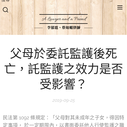
A Lawyer and a Friend
李郁霆、蔡如媚律師
父母於委託監護後死
亡，託監護之效力是否
受影響？
2019-09-25
民法第 1092 條規定：「父母對其未成年之子女，得因特
定事項， 於一定期限內，以書面委託他人行使監護之職