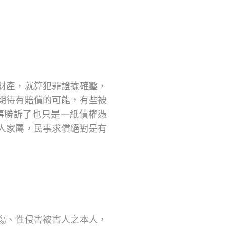
財產，就算犯罪證據確鑿，
期待有賠償的可能，有些被
事勝訴了也只是一紙債權憑
人家屬，民事求償絕對是有
傷、性侵害被害人之本人，