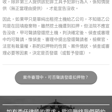
收，除非第三人提供該犯罪工具予犯罪行為人，係知情提
供（無正當理由提供），才能宣告沒收。
因此，如果甲只是單純出租挖土機給乙公司，不知道乙公
司是在回填廢棄物，雖然挖土機遭到扣押，但法院不應宣
告沒收，甲可聲請發還挖土機，判決確定後、偵查或審理
中均可聲請，惟偵查、審理中提出發還聲請者，檢察官、
法官有裁量權，斟酌扣押物的性質、案件情狀、偵查或審
理必要等因素，決定是否發還（或暫予發還）。
案件審理中，可否聲請發還扣押物？
如有委任律師的需求，歡迎聯絡我們預約