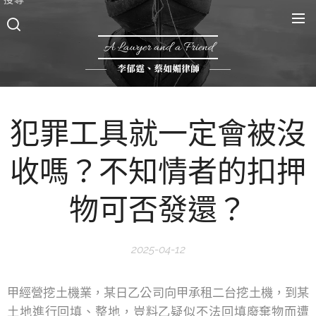
A Lawyer and a Friend
李郁霆、蔡如媚律師
犯罪工具就一定會被沒
收嗎？不知情者的扣押
物可否發還？
2025-04-12
甲經營挖土機業，某日乙公司向甲承租二台挖土機，到某
土地進行回填、整地，豈料乙疑似不法回填廢棄物而遭