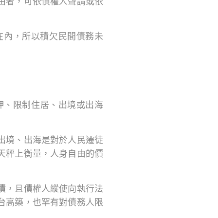
由者，可依債權人聲請或依
在內，所以積欠民間債務未
押、限制住居、出境或出海
出境、出海是對於人民遷徒
天秤上衡量，人身自由的價
債，且債權人縱使向執行法
台高築，也罕有對債務人限