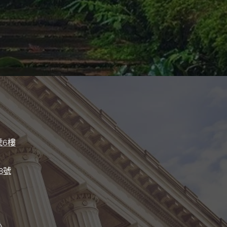
號6樓
8號
）