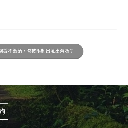
罰鍰不繳納，會被限制出境出海嗎？
詢