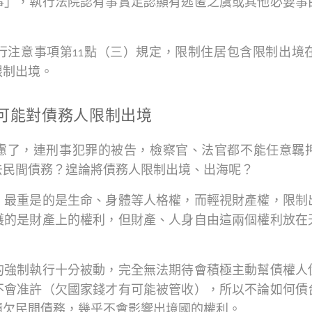
事」，執行法院認有事實足認顯有逃匿之虞或其他必要事
行注意事項第11點（三）規定，限制住居包含限制出境
限制出境。
可能對債務人限制出境
慮了，連刑事犯罪的被告，檢察官、法官都不能任意羈
去民間債務？遑論將債務人限制出境、出海呢？
，最重是的是生命、身體等人格權，而輕視財產權，限制
護的是財產上的權利，但財產、人身自由這兩個權利放在
的強制執行十分被動，完全無法期待會積極主動幫債權人
不會准許（欠國家錢才有可能被管收），所以不論如何債
積欠民間債務，幾乎不會影響出境國的權利。