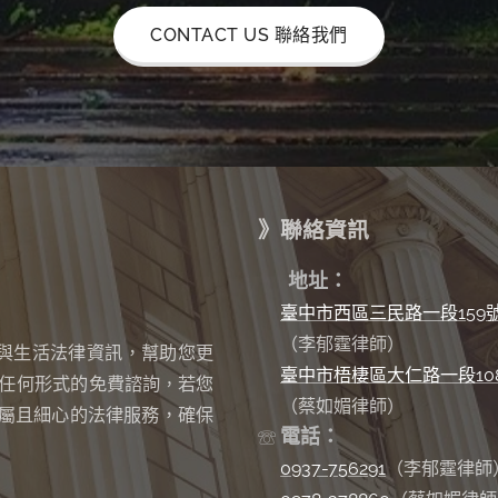
CONTACT US 聯絡我們
》聯絡資訊
✉
地址：
臺中市西區三民路一段159
（李郁霆律師）
與生活法律資訊，幫助您更
臺中市梧棲區大仁路一段10
任何形式的免費諮詢
若您
，
（蔡如媚律師）
屬且細心的法律服務，確保
電話：
☏
0937-756291
（李郁霆律師