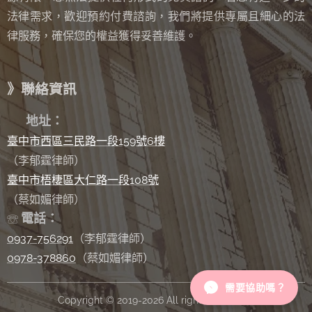
法律需求，歡迎預約付費諮詢，我們將提供專屬且細心的法
律服務，確保您的權益獲得妥善維護。
》聯絡資訊
✉
地址：
臺中市西區三民路一段159號6樓
（李郁霆律師）
臺中市梧棲區大仁路一段108號
（蔡如媚律師）
電話：
☏
0937-756291
（李郁霆律師）
0978-378860
（蔡如媚律師）
需要協助嗎？
Copyright © 2019-2026 All rights reserved.