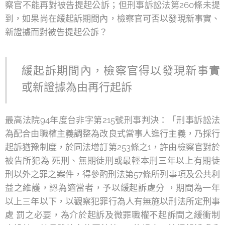
察官不能再對被告提起公訴；但刑事訴訟法第260條未提
到，如果尚在緩起訴期間內，檢察官可否以發現新事實、
新證據而對被告提起公訴？
緩起訴期間內，檢察官得以發現新事實
或新證據為由再行起訴
最高法院94年度台非字第215號刑事判決：「刑事訴訟法
為配合由職權主義調整為改良式當事人進行主義，乃採行
起訴猶豫制度，於同法增訂第253條之1，許由檢察官對於
被告所犯為 死刑、無期徒刑或最輕本刑三年以上有期徒
刑以外之罪之案件，得參酌刑法第57條所列事項及公共利
益之維護，認為適當者，予以緩起訴處分 ，期間為一年
以上三年以下，以觀察犯罪行為人有無施以刑法所定刑事
處 罰之必要，為介於起訴及微罪職權不起訴間之緩衝制