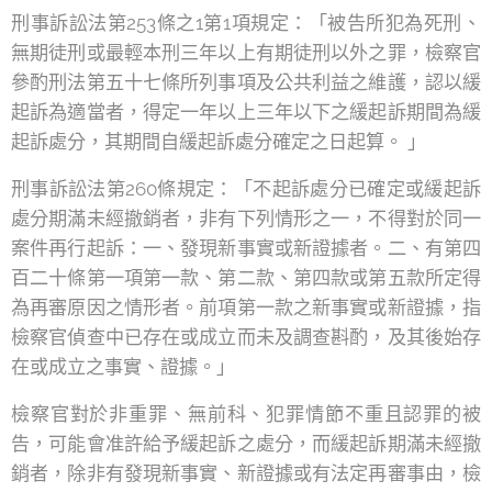
刑事訴訟法第253條之1第1項規定：「被告所犯為死刑、
無期徒刑或最輕本刑三年以上有期徒刑以外之罪，檢察官
參酌刑法第五十七條所列事項及公共利益之維護，認以緩
起訴為適當者，得定一年以上三年以下之緩起訴期間為緩
起訴處分，其期間自緩起訴處分確定之日起算。 」
刑事訴訟法第260條規定：「不起訴處分已確定或緩起訴
處分期滿未經撤銷者，非有下列情形之一，不得對於同一
案件再行起訴：一、發現新事實或新證據者。二、有第四
百二十條第一項第一款、第二款、第四款或第五款所定得
為再審原因之情形者。前項第一款之新事實或新證據，指
檢察官偵查中已存在或成立而未及調查斟酌，及其後始存
在或成立之事實、證據。」
檢察官對於非重罪、無前科、犯罪情節不重且認罪的被
告，可能會准許給予緩起訴之處分，而緩起訴期滿未經撤
銷者，除非有發現新事實、新證據或有法定再審事由，檢