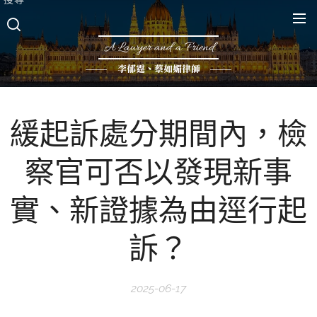
A Lawyer and a Friend
李郁霆、蔡如媚律師
緩起訴處分期間內，檢
察官可否以發現新事
實、新證據為由逕行起
訴？
2025-06-17