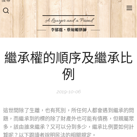
A Lawyer and a Friend
李郁霆、蔡如媚律師
繼承權的順序及繼承比
例
2019-10-06
這世間除了生離，也有死別，所任何人都會遇到繼承的問
題，而繼承到的標的除了財產外也可能有債務，但親屬眾
多，該由誰來繼承？又可以分到多少，繼承比例要如何計
算呢？以下跟讀者說明民法的相關規定。