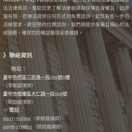
活法律資訊，幫助您更了解法律脈絡與保障自身權益，因資
源有限，恕無法提供任何形式的免費諮詢
若您有進一步的
，
法律需求，歡迎預約付費諮詢，我們將提供專屬且細心的法
律服務，確保您的權益獲得妥善維護。
》聯絡資訊
✉
地址：
臺中市西區三民路一段159號6樓
（李郁霆律師）
臺中市梧棲區大仁路一段108號
（蔡如媚律師）
電話：
☏
0937-756291
（李郁霆律師）
0978-378860
（蔡如媚律師）