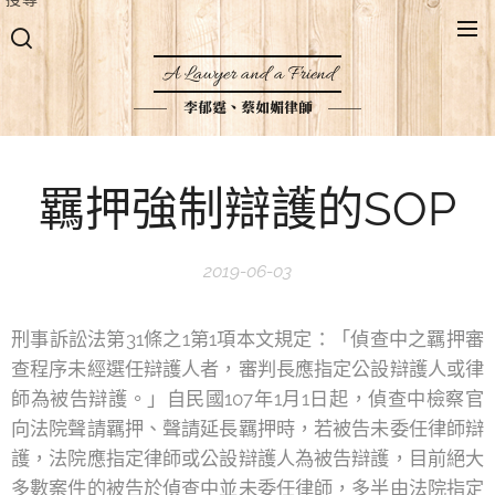
A Lawyer and a Friend
李郁霆、蔡如媚律師
羈押強制辯護的SOP
2019-06-03
刑事訴訟法第31條之1第1項本文規定：「偵查中之羈押審
查程序未經選任辯護人者，審判長應指定公設辯護人或律
師為被告辯護。」自民國107年1月1日起，偵查中檢察官
向法院聲請羈押、聲請延長羈押時，若被告未委任律師辯
護，法院應指定律師或公設辯護人為被告辯護，目前絕大
多數案件的被告於偵查中並未委任律師，多半由法院指定