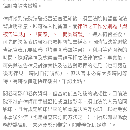
律師為被告辯護。
律師接到法院法警或書記官通知後，須至法院拘留室向法
警說明來意，即可進入拘留室。而
律師之工作分別為「與
被告律見」、「閱卷」、「開庭辯護」
，進入拘留室後，
可先向法警索取檢察官羈押聲請書繕本，同時請法警聯繫
書記官表示要閱卷（填寫閱卷聲請書），利用等待閱卷的
時間，瞭解案情及檢察官聲請羈押之法律依據、事實後，
可先與被告律見討論案情及被告對羈押的意見（也可閱卷
後再律見，時間自行調配），但法官未必有太多時間等
待，有時卷僅能快速翻閱，筆記重點。
閱卷可影印卷內資料，但基於偵查階段的敏感性，目前法
院不准許律師用手機翻拍或直接影印，須由法院人員陪同
影印，且會設定影印出來的影本有法院浮水印，以避免影
本事後外流（也是追查來源的方法之一），所以如果係義
務辯護律師，未必要影印卷宗，閱卷筆記即足夠了。