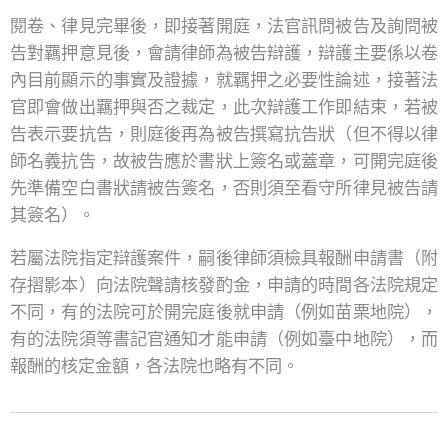
閱卷、律見完畢後，即接著開庭，法官訊問被告及詢問被
告對羈押意見後，會請律師為被告辯護，辯護主要係以卷
內目前顯示的事實及證據，就羈押之必要性論述，接著法
官即會做出羈押與否之裁定，此次辯護工作即結束，若被
告表示要抗告，則庭後再為被告撰寫抗告狀（但不得以律
師名義抗告，故被告應於書狀上簽名或蓋章，可開完庭後
先準備空白書狀請被告簽名，否則須至看守所律見被告請
其簽名）。
若屬法院指定辯護案件，嗣後律師須檢具報酬申請書（附
存摺影本）向法院聲請核發酌金，申請的時間各法院規定
不同，有的法院可於開完庭後就申請（例如苗栗地院），
有的法院須等書記官通知才能申請（例如臺中地院），而
報酬的核定金額，各法院也略有不同。